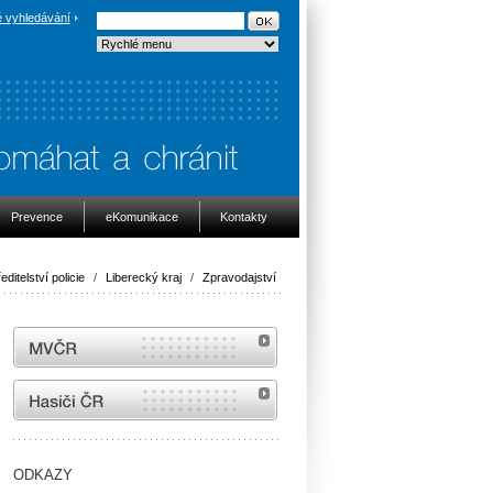
 vyhledávání
Prevence
eKomunikace
Kontakty
editelství policie
/
Liberecký kraj
/
Zpravodajství
MVČR
internetové stránky Hasiči ČR
ODKAZY