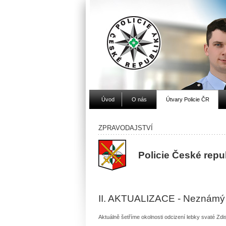
Úvod
O nás
Útvary Policie ČR
ZPRAVODAJSTVÍ
Policie České repu
II. AKTUALIZACE - Neznámý pa
Aktuálně šetříme okolnosti odcizení lebky svaté Zdis