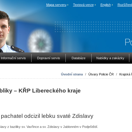
Mapa serveru
Textová verze
English
Rozšířené
Informační servis
Dopravní servis
Databáze
Nabídky a zakázky
Úvodní strana
/
Útvary Policie ČR
/
Krajská ř
bliky – KŘP Libereckého kraje
chatel odcizil lebku svaté Zdislavy
lavy z baziliky sv. Vavřince a sv. Zdislavy v Jablonném v Podještědí.