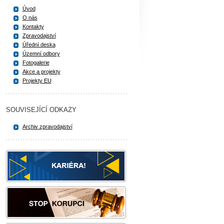
Úvod
O nás
Kontakty
Zpravodajství
Úřední deska
Územní odbory
Fotogalerie
Akce a projekty
Projekty EU
SOUVISEJÍCÍ ODKAZY
Archiv zpravodajství