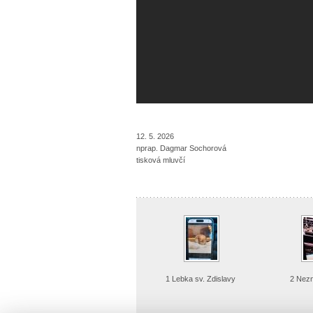
12. 5. 2026
nprap. Dagmar Sochorová
tisková mluvčí
1 Lebka sv. Zdislavy
2 Nez