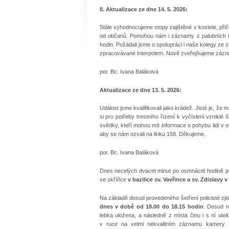
II. Aktualizace ze dne 14. 5. 2026:
Stále vyhodnocujeme stopy zajištěné v kostele, př
od občanů. Pomohou nám i záznamy z palubních ka
hodin. Požádali jsme o spolupráci i naše kolegy ze
zpracovávané Interpolem. Nově zveřejňujeme záznam z
por. Bc. Ivana Baláková
Aktualizace ze dne 13. 5. 2026:
Událost jsme kvalifikovali jako krádež. Jisté je, že
si pro potřeby trestního řízení k vyčíslení vznik
svědky, kteří mohou mít informace o pohybu lidí v o
aby se nám ozvali na linku 158. Děkujeme.
por. Bc. Ivana Baláková
Dnes necelých dvacet minut po osmnácté hodině poli
ve skříňce
v bazilice sv. Vavřince a sv. Zdislavy
Na základě dosud provedeného šetření policisté zjist
dnes v době od 18.00 do 18.15 hodin
. Dosud n
lebka uložena, a následně z místa činu i s ní ut
v ruce na velmi nekvalitním záznamu kamery 