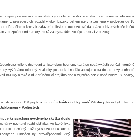
ičemž spolupracujeme s kriminalistickým ústavem v Praze a také zpracováváme informace
mer z projíždějících vozidel v okolí baziliky během úterý a zejména v podvečer do 18
 zahraničí a činíme kroky k zařazení relikvie do celosvětové databáze odcizených předmětů
 bezpečnostní kamery, která zachytila útěk zloděje s relikvií z baziliky.
 má odcizená relikvie duchovní a historickou hodnotu, která se nedá vyjádřit penězi, nicméně
lé škody vyžádáme odborný znalecký posudek. I nadále apelujeme na dosud nevyslechnuté
kolí baziliky a také v ní v průběhu včerejšího dne a zejména pak v době kolem 18. hodiny,
cisté na lince 158 přijali
oznámení o krádeži lebky svaté Zdislavy
, která byla uložena
 v Jablonném v Podještědí
.
ili, že
ke spáchání uvedeného skutku došlo
eznámý pachatel rozbil skříňku, ve které byla
ekl. Tento neznámý muž byl s uvedenou lebkou
zachycen. Oblečen byl pravděpodobně celý