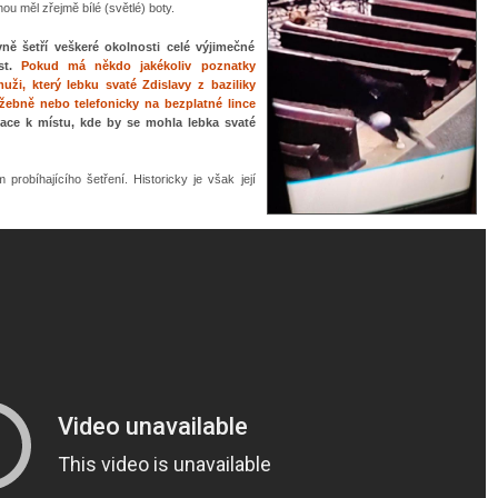
u měl zřejmě bílé (světlé) boty.
ivně šetří veškeré okolnosti celé výjimečné
ost.
Pokud má někdo jakékoliv poznatky
, který lebku svaté Zdislavy z baziliky
lužebně nebo telefonicky na bezplatné lince
ace k místu, kde by se mohla lebka svaté
probíhajícího šetření. Historicky je však její