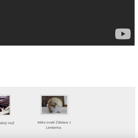
lebka svaté Zdislavy z
námý muž
Lemberka.