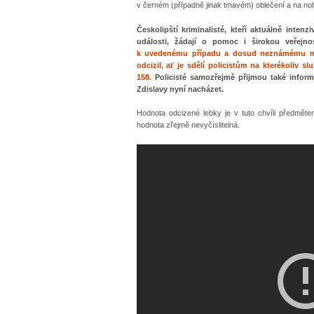
v černém (případně jinak tmavém) oblečení a na noho
Českolipští kriminalisté, kteří aktuálně intenz
události, žádají o pomoc i širokou veřejn
k uvedenému případu a dosud neznámému muži
odcizil, ať je sdělí policistům na kterékoliv s
158.
Policisté samozřejmě přijmou také inform
Zdislavy nyní nacházet.
Hodnota odcizené lebky je v tuto chvíli předmětem 
hodnota zřejmě nevyčíslitelná.