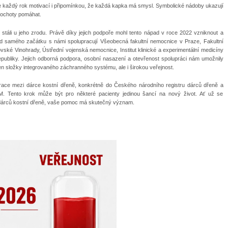
a je každý rok motivací i připomínkou, že každá kapka má smysl. Symbolické nádoby ukazují
 ochoty pomáhat.
 stáli u jeho zrodu. Právě díky jejich podpoře mohl tento nápad v roce 2022 vzniknout a
Od samého začátku s námi spolupracují Všeobecná fakultní nemocnice v Praze, Fakultní
ké Vinohrady, Ústřední vojenská nemocnice, Institut klinické a experimentální medicíny
republiky. Jejich odborná podpora, osobní nasazení a otevřenost spolupráci nám umožnily
en složky integrovaného záchranného systému, ale i širokou veřejnost.
strace mezi dárce kostní dřeně, konkrétně do Českého národního registru dárců dřeně a
. Tento krok může být pro některé pacienty jedinou šancí na nový život. Ať už se
u dárců kostní dřeně, vaše pomoc má skutečný význam.