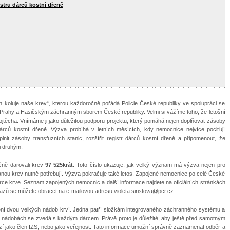
istru dárců kostní dřeně
ch koluje naše krev“, kterou každoročně pořádá Policie České republiky ve spolupráci se
Prahy a Hasičským záchranným sborem České republiky. Velmi si vážíme toho, že letošní
Vojtěcha. Vnímáme ji jako důležitou podporu projektu, který pomáhá nejen doplňovat zásoby
dárců kostní dřeně. Výzva probíhá v letních měsících, kdy nemocnice nejvíce pociťují
nit zásoby transfuzních stanic, rozšířit registr dárců kostní dřeně a připomenout, že
i druhým.
ečně darovali krev
97 525krát
. Toto číslo ukazuje, jak velký význam má výzva nejen pro
anou krev nutně potřebují. Výzva pokračuje také letos. Zapojené nemocnice po celé České
 dárce krve. Seznam zapojených nemocnic a další informace najdete na oficiálních stránkách
tazů se můžete obracet na e-mailovou adresu violeta.siristova@pcr.cz.
ění dvou velkých nádob krví. Jedna patří složkám integrovaného záchranného systému a
 v nádobách se zvedá s každým dárcem. Právě proto je důležité, aby ještě před samotným
zí jako člen IZS, nebo jako veřejnost. Tato informace umožní správně zaznamenat odběr a