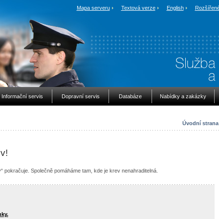
Mapa serveru
Textová verze
English
Rozšířené
Informační servis
Dopravní servis
Databáze
Nabídky a zakázky
Úvodní strana
v!
rev“ pokračuje. Společně pomáháme tam, kde je krev nenahraditelná.
nky.