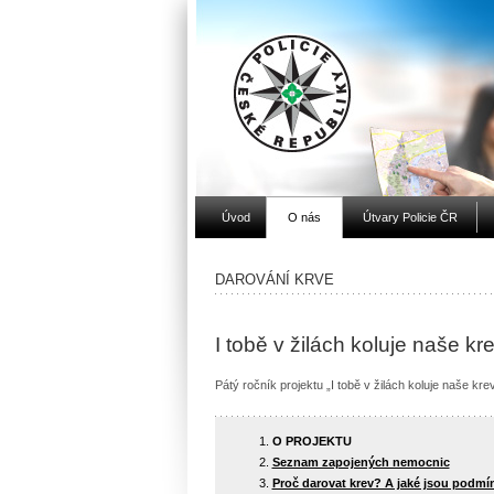
Úvod
O nás
Útvary Policie ČR
DAROVÁNÍ KRVE
I tobě v žilách koluje naše kre
Pátý ročník projektu „I tobě v žilách koluje naše k
O PROJEKTU
Seznam zapojených nemocnic
Proč darovat krev? A jaké jsou podmí