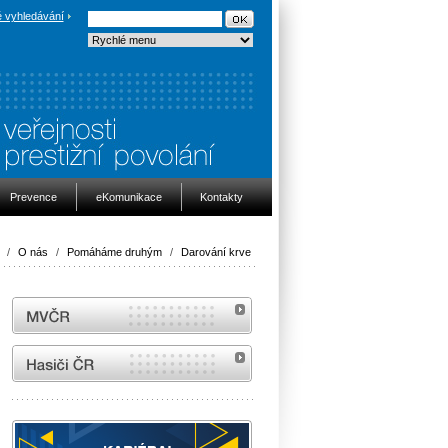
 vyhledávání
Prevence
eKomunikace
Kontakty
/
O nás
/
Pomáháme druhým
/
Darování krve
MVČR
internetové stránky Hasiči ČR