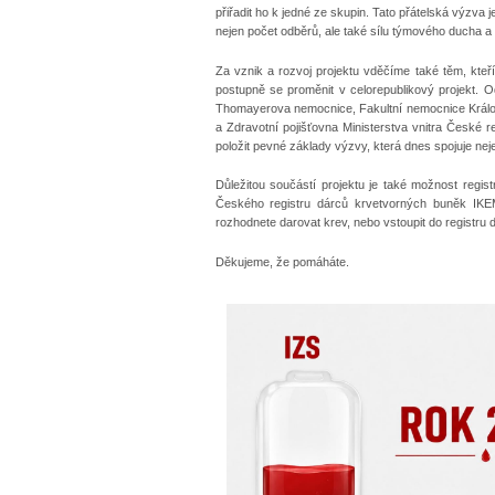
přiřadit ho k jedné ze skupin. Tato přátelská výzv
nejen počet odběrů, ale také sílu týmového ducha a
Za vznik a rozvoj projektu vděčíme také těm, kteří
postupně se proměnit v celorepublikový projekt. 
Thomayerova nemocnice, Fakultní nemocnice Královs
a Zdravotní pojišťovna Ministerstva vnitra České 
položit pevné základy výzvy, která dnes spojuje nej
Důležitou součástí projektu je také možnost regi
Českého registru dárců krvetvorných buněk IKEM
rozhodnete darovat krev, nebo vstoupit do registr
Děkujeme, že pomáháte.