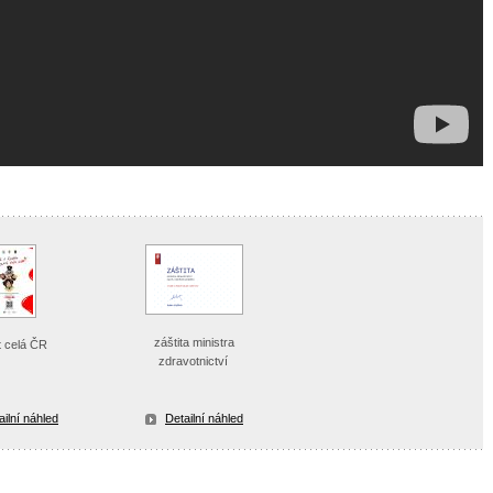
záštita ministra
t celá ČR
zdravotnictví
ailní náhled
Detailní náhled