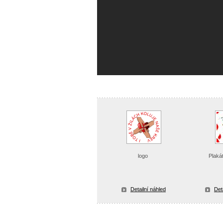
logo
Plaká
Detailní náhled
Det