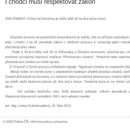
I chodci musí respektovat zákon
ZNOJEMSKO: Chůze na červenou je může přijít až na dva tisíce korun.
Účastník provozu na pozemních komunikacích je každý, kdo se přímým způsobem úč
tedy i chodci. I na ně pamatuje zákon o silničním provozu a vymezuje jejich chován
přecházejí přes silnici.
Podle § 54 je-li blíže než 50 m křižovatka s řízeným provozem, přechod pro ch
podchod vyznačený dopravní značkou "Přechod pro chodce", "Podchod nebo nadchod"
přechodu pro chodce se chodí vpravo.
§ 74 hovoří o řízení provozu světelnými signály. "Signál pro chodce se znamením St
Minulý týden ve čtvrtek jsme v odpoledních hodinách přistihli šestnáct chodců, kteří
Znojmě přecházeli na červenou a v místech mimo vyznačený přechod pro chodce bližšíc
na místě uložit blokovou pokutu až dva tisíce korun. Tentokrát jsme to se všemi vyř
akce.
Od začátku letošního roku řešili dopravní policisté celkem devadesát pře
třiadvaceti dopravních nehodách. Pět z nich nehodu zavinilo.
por. Mgr. Lenka Drahokoupilová, 15. října 2013
© 2026 Policie ČR, všechna práva vyhrazena