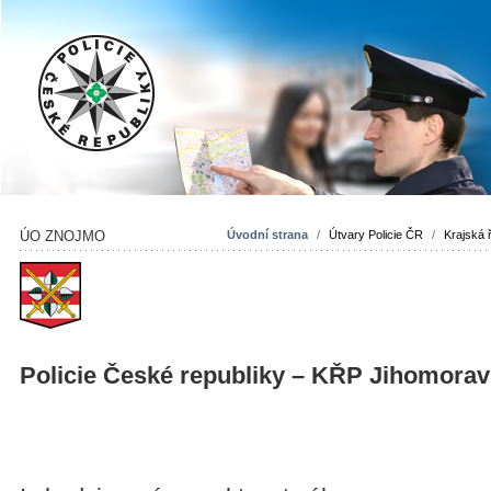
ÚO ZNOJMO
Úvodní strana
/
Útvary Policie ČR
/
Krajská ř
Policie České republiky – KŘP Jihomorav