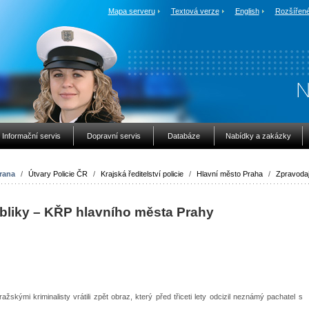
Mapa serveru
Textová verze
English
Rozšířené
Informační servis
Dopravní servis
Databáze
Nabídky a zakázky
rana
/
Útvary Policie ČR
/
Krajská ředitelství policie
/
Hlavní město Praha
/
Zpravodaj
ubliky – KŘP hlavního města Prahy
žskými kriminalisty vrátili zpět obraz, který před třiceti lety odcizil neznámý pachatel s