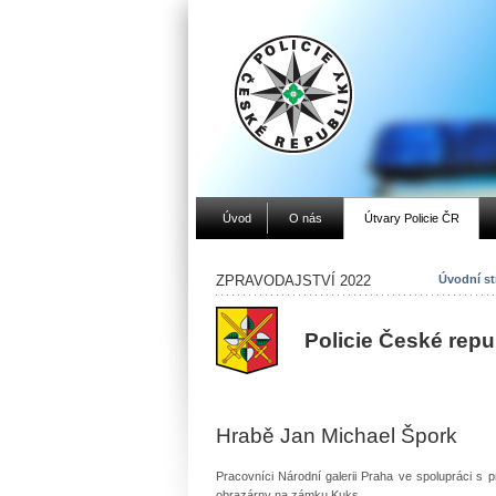
Úvod
O nás
Útvary Policie ČR
ZPRAVODAJSTVÍ 2022
Úvodní st
Policie České rep
Hrabě Jan Michael Špork
Pracovníci Národní galerii Praha ve spolupráci s pra
obrazárny na zámku Kuks.