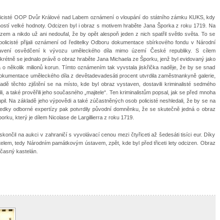
 policisté OOP Dvůr Králové nad Labem oznámení o vloupání do státního zámku KUKS, kdy
tností velké hodnoty. Odcizen byl i obraz s motivem hraběte Jana Šporka z roku 1719. Na
 zem a nikdo už ani nedoufal, že by opět alespoň jeden z nich spatřil světlo světa. To se
í policisté přijali oznámení od ředitelky Odboru dokumentace sbírkového fondu v Národní
stavení osvědčení k vývozu uměleckého díla mimo území České republiky. S cílem
rétně se jednalo právě o obraz hraběte Jana Michaela ze Šporku, jenž byl evidovaný jako
 o několik milionů korun. Tímto oznámením tak vyvstala jiskřička naděje, že by se snad
dokumentace uměleckého díla z devětadevadesáti procent utvrdila zaměstnankyně galerie,
adě těchto zjištění se na místo, kde byl obraz vystaven, dostavili kriminalisté sedmého
ili, a také prověřili jeho současného „majitele“. Ten kriminalistům popsal, jak se před mnoha
upil. Na základě jeho výpovědi a také zúčastněných osob policisté neshledali, že by se na
ledky odborné expertízy pak potvrdily původní domněnku, že se skutečně jedná o obraz
ku, který je dílem Nicolase de Largillierra z roku 1719.
končil na aukci v zahraničí s vyvolávací cenou mezi čtyřiceti až šedesáti tisíci eur. Díky
lem, tedy Národním památkovým ústavem, zpět, kde byl před třiceti lety odcizen. Obraz
časný kastelán.