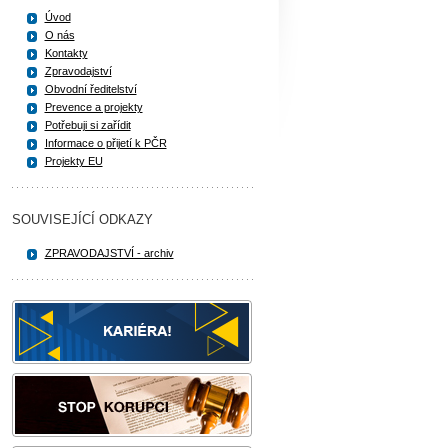
Úvod
O nás
Kontakty
Zpravodajství
Obvodní ředitelství
Prevence a projekty
Potřebuji si zařídit
Informace o přijetí k PČR
Projekty EU
SOUVISEJÍCÍ ODKAZY
ZPRAVODAJSTVÍ - archiv