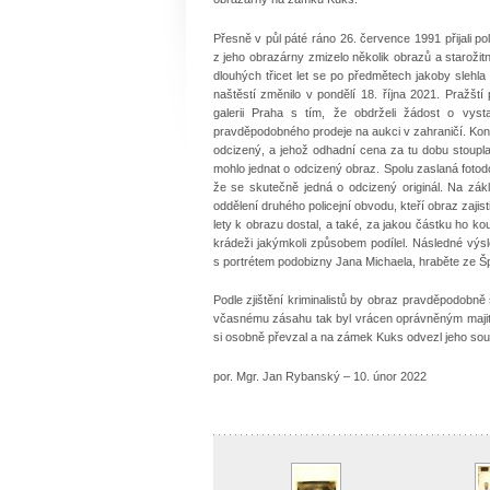
Přesně v půl páté ráno 26. července 1991 přijali
z jeho obrazárny zmizelo několik obrazů a staroži
dlouhých třicet let se po předmětech jakoby slehla
naštěstí změnilo v pondělí 18. října 2021. Pražšt
galerii Praha s tím, že obdrželi žádost o vy
pravděpodobného prodeje na aukci v zahraničí. Konk
odcizený, a jehož odhadní cena za tu dobu stoupla
mohlo jednat o odcizený obraz. Spolu zaslaná foto
že se skutečně jedná o odcizený originál. Na zákl
oddělení druhého policejní obvodu, kteří obraz zajist
lety k obrazu dostal, a také, za jakou částku ho ko
krádeži jakýmkoli způsobem podílel. Následné výs
s portrétem podobizny Jana Michaela, hraběte ze Špor
Podle zjištění kriminalistů by obraz pravděpodobně s
včasnému zásahu tak byl vrácen oprávněným majite
si osobně převzal a na zámek Kuks odvezl jeho sou
por. Mgr. Jan Rybanský – 10. únor 2022