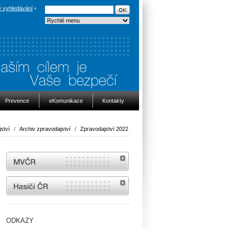
 vyhledávání
Prevence
eKomunikace
Kontakty
ství
/
Archiv zpravodajství
/
Zpravodajství 2022
MVČR
internetové stránky Hasiči ČR
ODKAZY