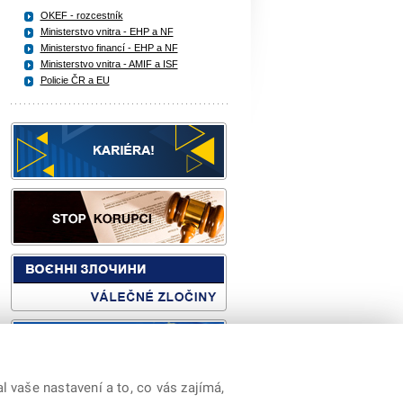
OKEF - rozcestník
Ministerstvo vnitra - EHP a NF
Ministerstvo financí - EHP a NF
Ministerstvo vnitra - AMIF a ISF
Policie ČR a EU
 vaše nastavení a to, co vás zajímá,