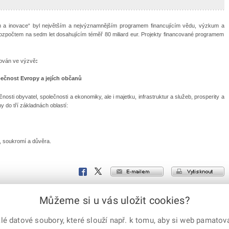
 a inovace“ byl největším a nejvýznamnějším programem financujícím vědu, výzkum a
ozpočtem na sedm let dosahujícím téměř 80 miliard eur. Projekty financované programem
zován ve výzvě
:
ečnost Evropy a jejích občanů
sti obyvatel, společnosti a ekonomiky, ale i majetku, infrastruktur a služeb, prosperity a
ny do tří základnách oblastí:
, soukromí a důvěra.
e-mailem
vytisknout
Facebook
X
Corp.
Můžeme si u vás uložit cookies?
 datové soubory, které slouží např. k tomu, aby si web pamatoval