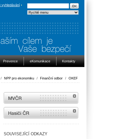
 vyhledávání
Prevence
eKomunikace
Kontakty
/
NPP pro ekonomiku
/
Finanční odbor
/
OKEF
MVČR
internetové stránky Hasiči ČR
SOUVISEJÍCÍ ODKAZY