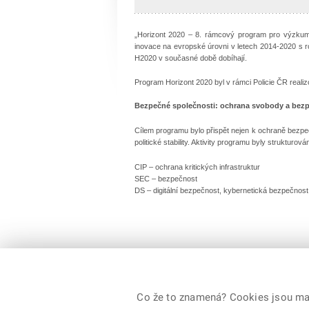
„Horizont 2020 – 8. rámcový program pro výzkum
inovace na evropské úrovni v letech 2014-2020 s r
H2020 v současné době dobíhají.
Program Horizont 2020 byl v rámci Policie ČR reali
Bezpečné společnosti: ochrana svobody a bezp
Cílem programu bylo přispět nejen k ochraně bezpečno
politické stability. Aktivity programu byly strukturová
CIP – ochrana kritických infrastruktur
SEC – bezpečnost
DS – digitální bezpečnost, kybernetická bezpečnost
Co že to znamená? Cookies jsou malé