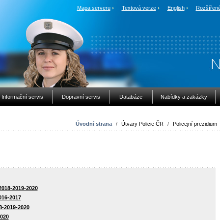
Mapa serveru
Textová verze
English
Rozšířené
Informační servis
Dopravní servis
Databáze
Nabídky a zakázky
Úvodní strana
/
Útvary Policie ČR
/
Policejní prezidium
018-2019-2020
016-2017
8-2019-2020
2020