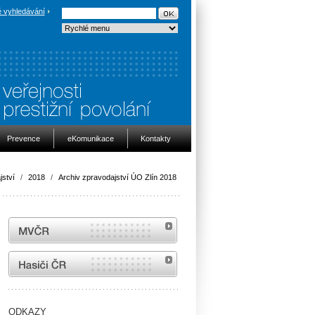
 vyhledávání
Prevence
eKomunikace
Kontakty
jství
/
2018
/
Archiv zpravodajství ÚO Zlín 2018
MVČR
internetové stránky Hasiči ČR
ODKAZY