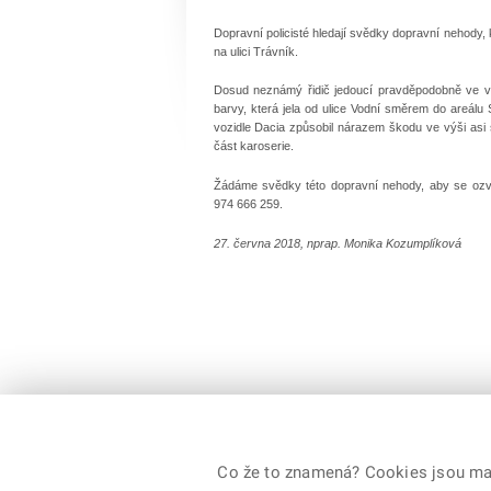
Dopravní policisté hledají svědky dopravní nehody, 
na ulici Trávník.
Dosud neznámý řidič jedoucí pravděpodobně ve vo
barvy, která jela od ulice Vodní směrem do areálu 
vozidle Dacia způsobil nárazem škodu ve výši asi 
část karoserie.
Žádáme svědky této dopravní nehody, aby se ozvali
974 666 259.
27. června 2018, nprap. Monika Kozumplíková
Co že to znamená? Cookies jsou malé