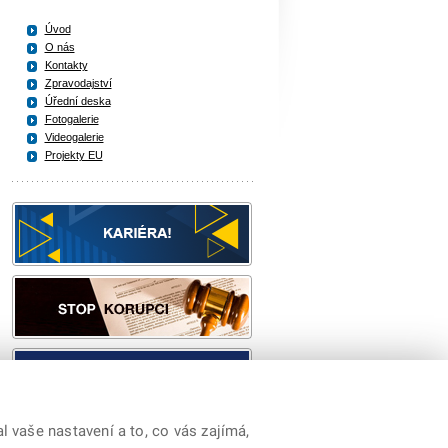
Úvod
O nás
Kontakty
Zpravodajství
Úřední deska
Fotogalerie
Videogalerie
Projekty EU
 vaše nastavení a to, co vás zajímá,