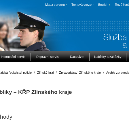
Mapa serveru
Textová verze
English
Rozšířené
Informační servis
Dopravní servis
Databáze
Nabídky a zakázky
ajská ředitelství policie
/
Zlínský kraj
/
Zpravodajství Zlínského kraje
/
Archiv zpravoda
bliky – KŘP Zlínského kraje
ehody