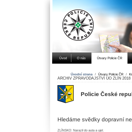
Úvod
O nás
Útvary Policie ČR
Úvodní strana
/
Útvary Policie ČR
/
Kr
ARCHIV ZPRAVODAJSTVÍ ÚO ZLÍN 2018
Policie České repu
Hledáme svědky dopravní n
ZLÍNSKO: Narazil do auta a ujel.