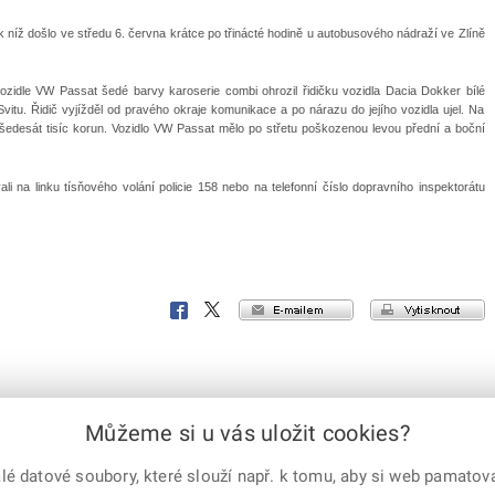
k níž došlo ve středu 6. června krátce po třinácté hodině u autobusového nádraží ve Zlíně
zidle VW Passat šedé barvy karoserie combi ohrozil řidičku vozidla Dacia Dokker bílé
Svitu. Řidič vyjížděl od pravého okraje komunikace a po nárazu do jejího vozidla ujel. Na
šedesát tisíc korun. Vozidlo VW Passat mělo po střetu poškozenou levou přední a boční
 na linku tísňového volání policie 158 nebo na telefonní číslo dopravního inspektorátu
e-mailem
vytisknout
Facebook
X
Corp.
Můžeme si u vás uložit cookies?
 datové soubory, které slouží např. k tomu, aby si web pamatoval