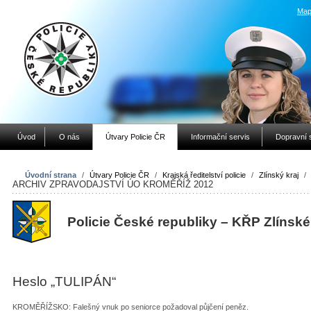
Map
Úvod
O nás
Útvary Policie ČR
Informační servis
Dopravní 
Úvodní strana
/
Útvary Policie ČR
/
Krajská ředitelství policie
/
Zlínský kraj
/
ARCHIV ZPRAVODAJSTVÍ ÚO KROMĚŘÍŽ 2012
Policie České republiky – KŘP Zlínské
Heslo „TULIPÁN“
KROMĚŘÍŽSKO: Falešný vnuk po seniorce požadoval půjčení peněz.