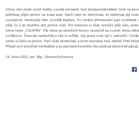
Včera ráno okolo osmé hodiny zavolal neznámý muž šestaosmdesátileté ženě na pevnou 
potřebuje půjčit peníze na koupi auta. Starší paní se domnívala, že telefonuje její vn
vystupovat. Neobvyklý hlas vysvětlil angínou. Po chvilce přemlouvání paní souhlasila s
slíbil, že jí do druhého dne peníze vrátí. Pro hotovost si však nemůže přijít sám, pr
řekne heslo „TULIPÁN“. Pár minut po ukončení hovoru skutečně na zvonek domu někdo 
a kšiltovce. Žena ale neotevřela a vše si ověřila. Její pravý vnuk byl v zahraničí. Chvi
venku a čeká na peníze. Paní však neotevřela, a proto neznámý muž odešel. Poté ihned 
Případ nyní prověřují kriminalisté a po pachateli trestného činu podvod intenzívně pátra
14. února 2011, por. Mgr. Simona Kyšnerová
Fac