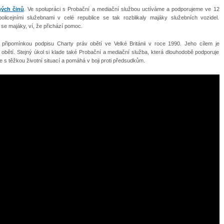
ných činů
. Ve spolupráci s Probační a mediační službou uctíváme a podporujeme ve 12
policejními služebnami v celé republice se tak rozblikaly majáky služebních vozidel.
 se majáky, ví, že přichází pomoc.
 připomínkou podpisu Charty práv obětí ve Velké Británii v roce 1990. Jeho cílem je
bětí. Stejný úkol si klade také Probační a mediační služba, která dlouhodobě podporuje
 se s těžkou životní situací a pomáhá v boji proti předsudkům.