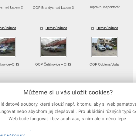
Dopravní inspektorát
s nad Labem 2
OOP Brandýs nad Labem 3
ailní náhled
Detailní náhled
Detailní náhled
ákovice+OHS
OOP Čelákovice + OHS
OOP Odolena Voda
ailní náhled
Detailní náhled
Detailní náhled
Můžeme si u vás uložit cookies?
 datové soubory, které slouží např. k tomu, aby si web pamatoval
fungovat nebo abychom jej zlepšovali. Pro ukládání různých typů 
e-mailem
vytisknout
Facebook
X
Web bude fungovat i bez souhlasu, s ním ale o něco lépe.
Corp.
Mapa serveru
|
Kontakty
|
Facebook
|
Instagram
|
X Corp.
|