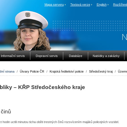
Mapa serveru
Textová verze
English
Rozšířené
Informační servis
Dopravní servis
Databáze
Nabídky a zakázky
ní strana
/
Útvary Policie ČR
/
Krajská ředitelství policie
/
Středočeský kraj
/
Územn
ubliky – KŘP Středočeského kraje
 činů
odin uctili minutou ticha oběti trestných činů rozsvícením majáků policejních vozidel.