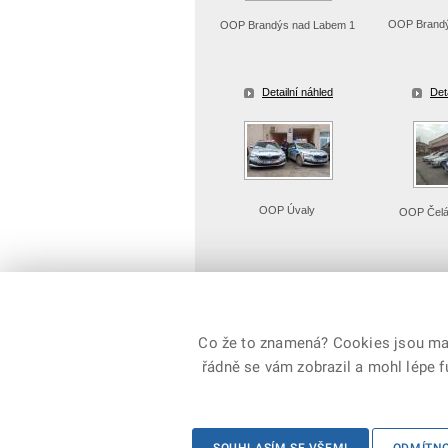
OOP Brandý
OOP Brandýs nad Labem 1
Detailní náhled
Det
OOP Úvaly
OOP Čel
Detailní náhled
Det
Co že to znamená? Cookies jsou malé
řádně se vám zobrazil a mohl lépe 
© 2026 Policie ČR, všechna práva vyhrazena