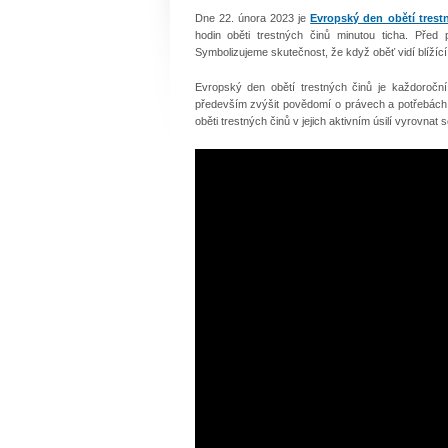
Dne 22. února 2023 je
Evropský den obětí trest
hodin oběti trestných činů minutou ticha. Před 
Symbolizujeme skutečnost, že když oběť vidí blížící
Evropský den obětí trestných činů je každoroční
především zvýšit povědomí o právech a potřebách o
oběti trestných činů v jejich aktivním úsilí vyrovnat