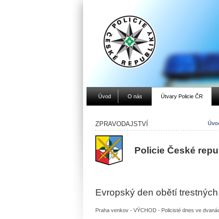
Úvod
O nás
Útvary Policie ČR
ZPRAVODAJSTVÍ
Úvod
Policie České rep
Evropský den obětí trestných
Praha venkov - VÝCHOD - Policisté dnes ve dvanáct h