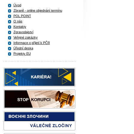
Úvod
Zbraně - online objednání termínu
POL POINT
O nás
Kontakty
Zpravodajství
Veřejné zakázky
Informace o přijetí k PČR
Úřední deska
Projekty EU