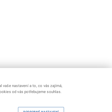
 vaše nastavení a to, co vás zajímá,
cookies od vás potřebujeme souhlas.
Youtube
|
Prohlášení o přístupnosti
|
RSS