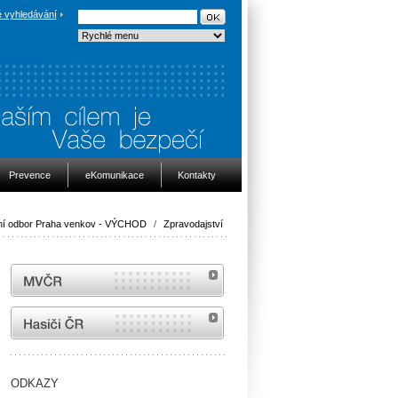
 vyhledávání
Prevence
eKomunikace
Kontakty
í odbor Praha venkov - VÝCHOD
/
Zpravodajství
MVČR
internetové stránky Hasiči ČR
ODKAZY