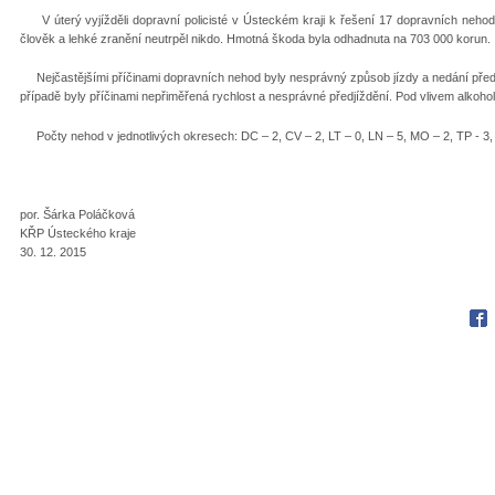
V úterý vyjížděli dopravní policisté v Ústeckém kraji k řešení 17 dopravních nehod
člověk a lehké zranění neutrpěl nikdo. Hmotná škoda byla odhadnuta na 703 000 korun.
Nejčastějšími příčinami dopravních nehod byly nesprávný způsob jízdy a nedání předn
případě byly příčinami nepřiměřená rychlost a nesprávné předjíždění. Pod vlivem alkoho
Počty nehod v jednotlivých okresech: DC – 2, CV – 2, LT – 0, LN – 5, MO – 2, TP - 3, U
por. Šárka Poláčková
KŘP Ústeckého kraje
30. 12. 2015
Fac