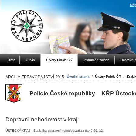
Map
Úvod
O nás
Útvary Policie ČR
Informační servis
Dopravní 
ARCHIV ZPRAVODAJSTVÍ 2015
Úvodní strana
/
Útvary Policie ČR
/
Krajsk
Policie České republiky – KŘP Ústeck
Dopravní nehodovost v kraji
ÚSTECKÝ KRAJ - Statistika dopravní nehodovosti za úterý 29. 12.