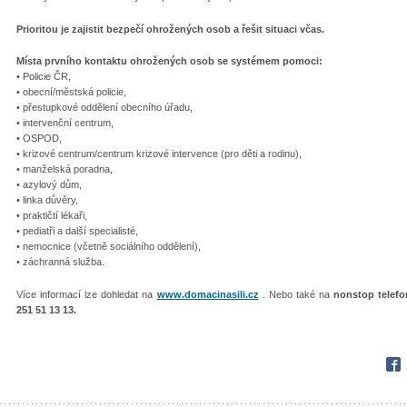
Prioritou je zajistit bezpečí ohrožených osob a řešit situaci včas.
Místa prvního kontaktu ohrožených osob se systémem pomoci:
• Policie ČR,
• obecní/městská policie,
• přestupkové oddělení obecního úřadu,
• intervenční centrum,
• OSPOD,
• krizové centrum/centrum krizové intervence (pro děti a rodinu),
• manželská poradna,
• azylový dům,
• linka důvěry,
• praktičtí lékaři,
• pediatři a další specialisté,
• nemocnice (včetně sociálního oddělení),
• záchranná služba.
Více informací lze dohledat na
www.domacinasili.cz
. Nebo také na
nonstop telefon
251 51 13 13.
Fac