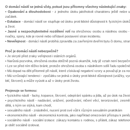
O domácí násilí se jedná vždy, pokud jsou přítomny všechny následující znaky:
• Opakování a dlouhodobost
- z jednoho útoku jakéhokoli charakteru ještě nelze u
začátek.
• Eskalace
- domácí násilí se stupňuje od útoku proti lidské důstojnosti k fyzickým ú
a život.
• Jasné a nezpochybnitelné rozdělení rolí
na ohroženou osobu a násilnou osobu -
rvačky, spory, kde je rovné nebo střídavé postavení stran incidentu.
• Neveřejnost
- domácí násilí probíhá zpravidla za zavřenými dveřmi bytu či domu, stra
Proč je domácí násilí nebezpečné?
• Je skryté před zraky veřejnosti i státních orgánů.
• Narůstá pozvolna, ohrožená osoba obtížně pozná okamžik, kdy již vztah není bezpečn
• Lze se před ním těžko bránit, protože ohrožená osoba s násilníkem sdílí řadu společné
• Má dopad na děti přítomné při násilí, které získávají negativní vzory a považují je za no
• Má vzrůstající tendenci - zpočátku se jedná o útoky proti lidské důstojnosti (urážky, vyd
bití, škrcení) a může vyústit a až v útoky proti životu.
Projevuje se formou:
• fyzického násilí - facky, kopance, škrcení, odepírání spánku a jídla, až po útok na život
• psychického násilí - nadávání, urážení, ponižování, ničení věcí, terorizování, zesm
dělá, s kým se stýká, kam chodí,
• sexuálního násilí - znásilnění, nucení proti své vůli k různým sexuálním praktikám
• ekonomického násilí - ekonomická kontrola, jako například omezování přístupu k penězů
• sociálního násilí - sociální izolace: zákazy kontaktu s rodinou, s přáteli, zákaz telefo
je oběť sociálně izolovat.