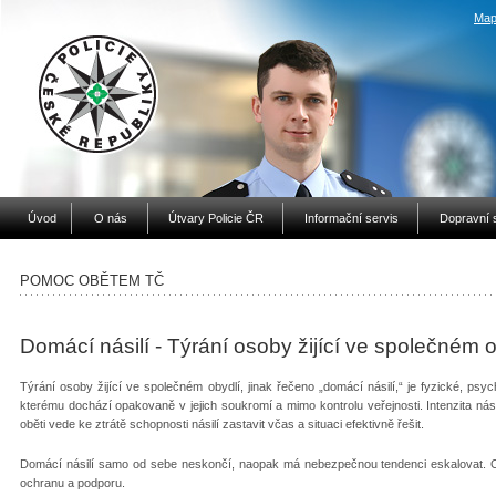
Map
Úvod
O nás
Útvary Policie ČR
Informační servis
Dopravní 
POMOC OBĚTEM TČ
Domácí násilí - Týrání osoby žijící ve společném o
Týrání osoby žijící ve společném obydlí, jinak řečeno „domácí násilí,“ je fyzické, psy
kterému dochází opakovaně v jejich soukromí a mimo kontrolu veřejnosti. Intenzita nás
oběti vede ke ztrátě schopnosti násilí zastavit včas a situaci efektivně řešit.
Domácí násilí samo od sebe neskončí, naopak má nebezpečnou tendenci eskalovat. 
ochranu a podporu.