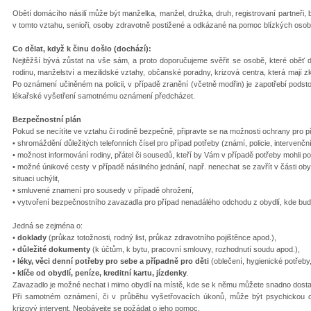
Obětí domácího násilí může být manželka, manžel, družka, druh, registrovaní partneři, bý
v tomto vztahu, senioři, osoby zdravotně postižené a odkázané na pomoc blízkých osob
Co dělat, když k činu došlo (dochází):
Nejtěžší bývá zůstat na vše sám, a proto doporučujeme svěřit se osobě, které oběť d
rodinu, manželství a mezilidské vztahy, občanské poradny, krizová centra, která mají 
Po oznámení učiněném na policii, v případě zranění (včetně modřin) je zapotřebí podst
lékařské vyšetření samotnému oznámení předcházet.
Bezpečnostní plán
Pokud se necítíte ve vztahu či rodině bezpečně, připravte se na možnosti ochrany pro p
• shromáždění důležitých telefonních čísel pro případ potřeby (známí, policie, intervenč
• možnost informování rodiny, přátel či sousedů, kteří by Vám v případě potřeby mohli 
• možné únikové cesty v případě násilného jednání, např. nenechat se zavřít v části ob
situaci uchýlit,
• smluvené znamení pro sousedy v případě ohrožení,
• vytvoření bezpečnostního zavazadla pro případ nenadálého odchodu z obydlí, kde bu
Jedná se zejména o:
•
doklady
(průkaz totožnosti, rodný list, průkaz zdravotního pojištěnce apod.),
•
důležité dokumenty
(k účtům, k bytu, pracovní smlouvy, rozhodnutí soudu apod.),
•
léky, věci denní potřeby pro sebe a případně pro děti
(oblečení, hygienické potřeby
•
klíče od obydlí, peníze, kreditní kartu, jízdenky
.
Zavazadlo je možné nechat i mimo obydlí na místě, kde se k němu můžete snadno dosta
Při samotném oznámení, či v průběhu vyšetřovacích úkonů, může být psychickou o
krizový intervent. Neobávejte se požádat o jeho pomoc.