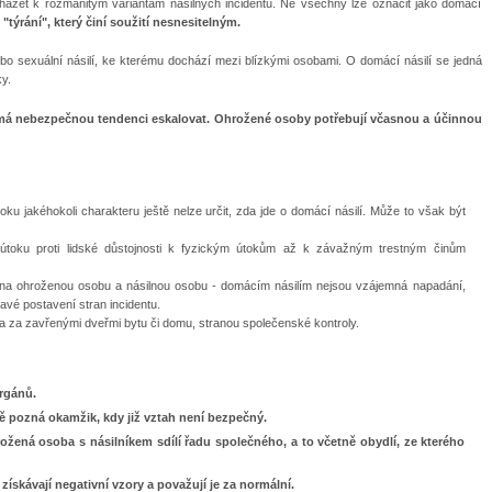
házet k rozmanitým variantám násilných incidentů. Ne všechny lze označit jako domácí
týrání", který činí soužití nesnesitelným.
bo sexuální násilí, ke kterému dochází mezi blízkými osobami. O domácí násilí se jedná
y.
má nebezpečnou tendenci eskalovat. Ohrožené osoby potřebují včasnou a účinnou
oku jakéhokoli charakteru ještě nelze určit, zda jde o domácí násilí. Může to však být
útoku proti lidské důstojnosti k fyzickým útokům až k závažným trestným činům
na ohroženou osobu a násilnou osobu - domácím násilím nejsou vzájemná napadání,
avé postavení stran incidentu.
la za zavřenými dveřmi bytu či domu, stranou společenské kontroly.
orgánů.
 pozná okamžik, kdy již vztah není bezpečný.
ožená osoba s násilníkem sdílí řadu společného, a to včetně obydlí, ze kterého
 získávají negativní vzory a považují je za normální.