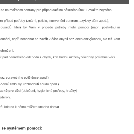
 se na možnosti ochrany pro případ dalšího násilného útoku. Zvažte zejména:
ro případ potřeby (známí, policie, intervenční centrum, azylový dům apod.),
 sousedů, kteří by Vám v případě potřeby mohli pomoci (např. poskytnutím
ednání, např. nenechat se zavřít v části obydlí bez oken ani východu, ale též kam
ohrožení,
řípad nenadálého odchodu z obydlí, kde budou uloženy všechny potřebné věci.
ůkaz zdravotního pojištěnce apod.)
acovní smlouvy, rozhodnutí soudu apod.)
padně pro děti
(oblečení, hygienické potřeby, hračky)
ízdenky.
tě, kde se k němu můžete snadno dostat.
b se systémem pomoci: