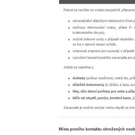
Pokud se necítíte ve vztahu bezpečně, připravte
shromáždění důležitých telefonních čísel p
možnost informování rodiny, přátel či
krátkodobého úkrytu),
možné únikové cesty v případě násilného j
se lze v takové situaci uchýlit,
smluvené znamení pro sousedy v případě 
vytvoření bezpečnostního zavazadla pro p
Jedná se zejména o:
doklady
(průkaz totožnosti, rodný list, pr
důležité dokumenty
)k účtům, k bytu, pr
léky, věci denní potřeby pro sebe a pří
klíče od obydlí, peníze, kreditní kartu
, j
Zavazadlo je možné nechat i mimo obydlí na mís
Místa prvního kontaktu ohrožených oso