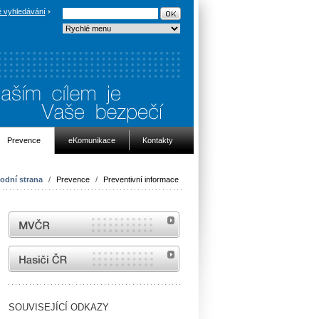
 vyhledávání
Prevence
eKomunikace
Kontakty
odní strana
/
Prevence
/
Preventivní informace
MVČR
internetové stránky Hasiči ČR
SOUVISEJÍCÍ ODKAZY