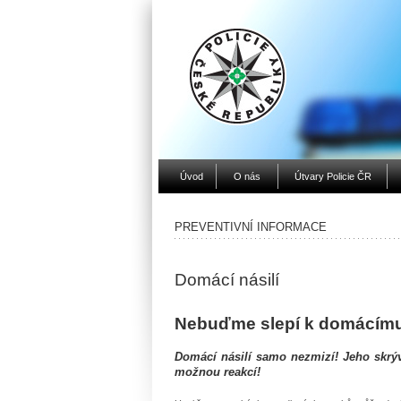
Úvod
O nás
Útvary Policie ČR
PREVENTIVNÍ INFORMACE
Domácí násilí
Nebuďme slepí k domácímu 
Domácí násilí samo nezmizí! Jeho skrýv
možnou reakcí!