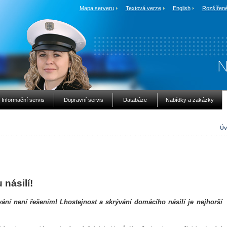
Mapa serveru
Textová verze
English
Rozšířené
Informační servis
Dopravní servis
Databáze
Nabídky a zakázky
Úv
násilí!
ání není řešením! Lhostejnost a skrývání domácího násilí je nejhorší