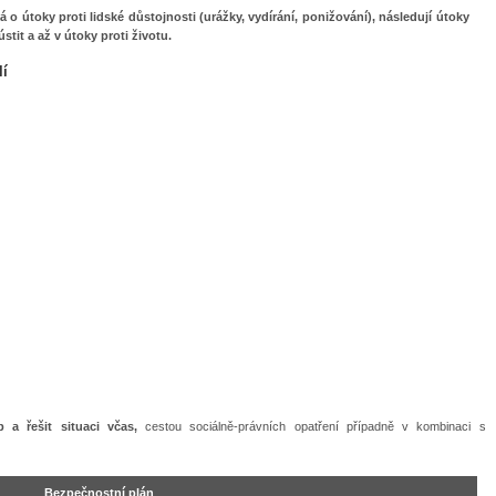
á o útoky proti lidské důstojnosti (urážky, vydírání, ponižování), následují útoky
ústit a až v útoky proti životu.
í
b a řešit situaci včas,
cestou sociálně-právních opatření případně v kombinaci s
Bezpečnostní plán