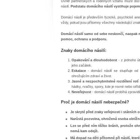
Uvnitř partnerských a rodinných vztahů může doc
násilí.
Podstatu domácího násilí vystihuje pojem "
Domácí násilí je především fyzické, psychické ane
vždy, pokud jsou přítomny všechny následující znak
Domácí násilí samo od sebe neskončí, naopak 
pomoc, ochranu a podporu.
Znaky domácího násilí:
Opakování a dlouhodobost
- z jednoho út
jeho začátek.
Eskalace
- domácí násilí se stupňuje od 
ohrožujícím zdraví a život.
Jasné a nezpochybnitelné rozdělení rolí
hádky, rvačky, spory, kde je rovné nebo stříd
Neveřejnost
- domácí násilí probíhá zpravid
Proč je domácí násilí nebezpečné?
Je skryté před zraky veřejnosti i státních 
Narůstá pozvolna, ohrožená osoba obtížně
Lze se před ním těžko bránit, protože ohr
nemá kam odejít.
Má dopad na děti přítomné při násilí, které