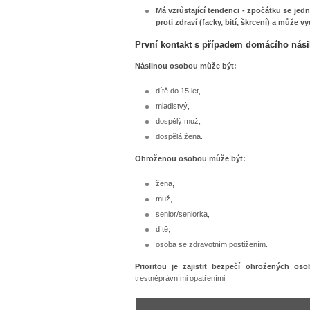
Má vzrůstající tendenci - zpočátku se jedn
proti zdraví (facky, bití, škrcení) a může vy
První kontakt s případem domácího násil
Násilnou osobou může být:
dítě do 15 let,
mladistvý,
dospělý muž,
dospělá žena.
Ohroženou osobou může být:
žena,
muž,
senior/seniorka,
dítě,
osoba se zdravotním postižením.
Prioritou je zajistit bezpečí ohrožených oso
trestněprávními opatřeními.