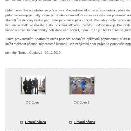
Během úterního odpoledne se policistky z Preventivně informačního oddělení vydaly d
přítomné nakupující, aby svým příručním zavazadlům věnovali zvýšenou pozornost a 
střediskům neodmyslitelně patří také parkoviště plná vozidel. Policistky proto nezapomn
věci na sedadlo ve vozidle a jdou k zavazadlovému prostoru vyložit nákup. Pro zloděje
vůbec obtížné, během chvilky nehlídané věci odcizit, a pak už se jen těšit ze svého „úlov
Tímto preventivním opatřením chtěli policisté občanům opětovně připomenout důleži
snížit možnost páchání této trestné činnosti. Bez vzájemné spolupráce to jednoduše nep
por. Mgr. Tereza Čapková 10.12.2010
OC Eden
OC Eden 1
Detailní náhled
Detailní náhled