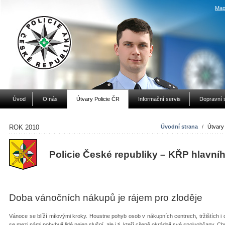
Map
Úvod
O nás
Útvary Policie ČR
Informační servis
Dopravní 
ROK 2010
Úvodní strana
/
Útvary
Policie České republiky – KŘP hlavní
Doba vánočních nákupů je rájem pro zloděje
Vánoce se blíží mílovými kroky. Houstne pohyb osob v nákupních centrech, tržištích i 
se mezi námi pohybují lidé nejen slušní, ale i ti, kteří cíleně okrádají své spoluobčany. 