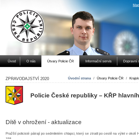
Map
Úvod
O nás
Útvary Policie ČR
Informační servis
Dopravní 
ZPRAVODAJSTVÍ 2020
Úvodní strana
/
Útvary Policie ČR
/
Krajsk
Policie České republiky – KŘP hlavní
Dítě v ohrožení - aktualizace
Pražští policisté pátrají po sedmiletém chlapci, který se ztratil po cestě na výlet v okolí 
158.