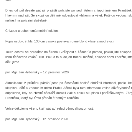
Dnes od půl desáté pátrají pražští policisté po sedmiletém chlapci jménem František
Hlavním nádraží. Se skupinou dětí měl odcestovat vlakem na výlet. Poté co vedoucí skup
nahlásil na policejní služebně.
Chlapec u sebe nemá mobilní telefon.
Popis osoby: štíhlá, 130 cm vysoká postava, rovné blond vlasy a modré oči.
Touto cestou se obracíme na širokou veřejnost s žádostí o pomoc, pokud jste chlapce v
linku tísňového volání 158. Pokud to bude jen trochu možné, chlapce sami zadržte, inform
děkujeme.
por. Mgr. Jan Rybanský – 12. prosinec 2020
Aktualizace: V průběhu pátrání jsme po šestnácté hodině obdrželi informaci, podle k
skupinou dětí a vedoucím mimo Prahu. Ačkoli byla tato informace velice důvěryhodná n
odpoledne, kdy na Hlavní nádraží dorazil vlak s celou skupinou i pohřešovaným. Záh
Františka, který byl tímto předán šťastným rodičům.
Velice děkujeme všem, kteří pátrací relaci věnovali pozornost.
por. Mgr. Jan Rybanský - 12. prosinec 2020