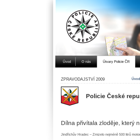
Úvod
O nás
Útvary Policie ČR
ZPRAVODAJSTVÍ 2009
Úvod
Policie České repu
Dílna přivítala zloděje, kter
Jindřichův Hradec – Zmizelo nejméně 500 litrů moto