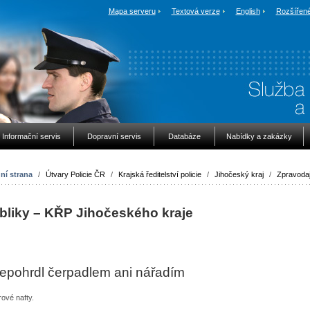
Mapa serveru
Textová verze
English
Rozšířené
Informační servis
Dopravní servis
Databáze
Nabídky a zakázky
ní strana
/
Útvary Policie ČR
/
Krajská ředitelství policie
/
Jihočeský kraj
/
Zpravodaj
bliky – KŘP Jihočeského kraje
ý nepohrdl čerpadlem ani nářadím
rové nafty.