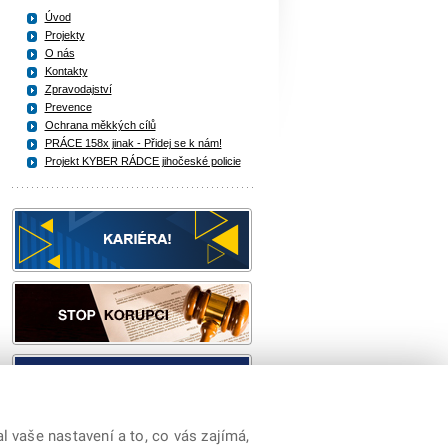
Úvod
Projekty
O nás
Kontakty
Zpravodajství
Prevence
Ochrana měkkých cílů
PRÁCE 158x jinak - Přidej se k nám!
Projekt KYBER RÁDCE jihočeské policie
 vaše nastavení a to, co vás zajímá,