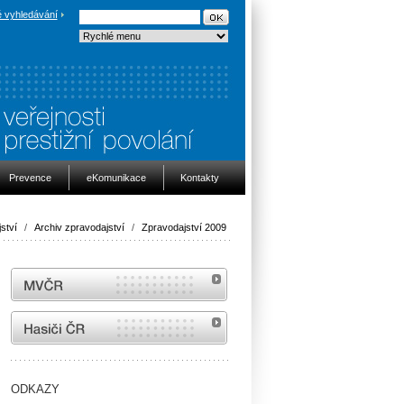
 vyhledávání
Prevence
eKomunikace
Kontakty
ství
/
Archiv zpravodajství
/
Zpravodajství 2009
MVČR
internetové stránky Hasiči ČR
ODKAZY