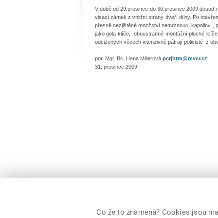
V době od 29.prosince do 30.prosince 2009 dosud n
visací zámek z vnitřní strany dveří dílny. Po otevření
přesně nezjištěné množství nemrznoucí kapaliny , p
jako gola klíče, oboustranné montážní ploché klí
odcizených věcech intenzivně pátrají policisté z ob
por. Mgr. Bc. Hana Millerová
pcrjhtm@mvcr.cz
31. prosince 2009
Co že to znamená? Cookies jsou malé