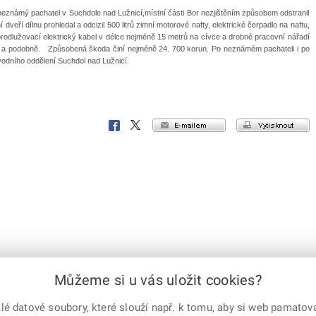
eznámý pachatel v Suchdole nad Lužnicí,místní části Bor nezjištěním způsobem odstranil
 dveří dílnu prohledal a odcizil 500 litrů zimní motorové nafty, elektrické čerpadlo na naftu,
rodlužovací elektrický kabel v délce nejméně 15 metrů na cívce a drobné pracovní nářadí
če a podobně. Způsobená škoda činí nejméně 24. 700 korun. Po neznámém pachateli i po
vodního oddělení Suchdol nad Lužnicí.
e-mailem
vytisknout
Facebook
X
Corp.
Můžeme si u vás uložit cookies?
 datové soubory, které slouží např. k tomu, aby si web pamatoval