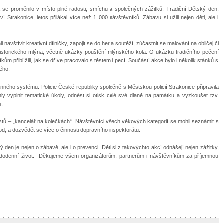
se proměnilo v místo plné radosti, smíchu a společných zážitků. Tradiční Dětský den,
trakonice, letos přilákal více než 1 000 návštěvníků. Zábavu si užili nejen děti, ale i
navštívit kreativní dílničky, zapojit se do her a soutěží, zúčastnit se malování na obličej či
historického mlýna, včetně ukázky pouštění mlýnského kola. O ukázku tradičního pečení
íkům přiblížili, jak se dříve pracovalo s těstem i pecí. Součástí akce bylo i několik stánků s
ého.
ného systému. Policie České republiky společně s Městskou policií Strakonice připravila
hly vyplnit tematické úkoly, odnést si otisk celé své dlaně na památku a vyzkoušet tzv.
u.
cistů – „kancelář na kolečkách“. Návštěvníci všech věkových kategorií se mohli seznámit s
, a dozvědět se více o činnosti dopravního inspektorátu.
den je nejen o zábavě, ale i o prevenci. Děti si z takovýchto akcí odnášejí nejen zážitky,
aždodenní život. Děkujeme všem organizátorům, partnerům i návštěvníkům za příjemnou