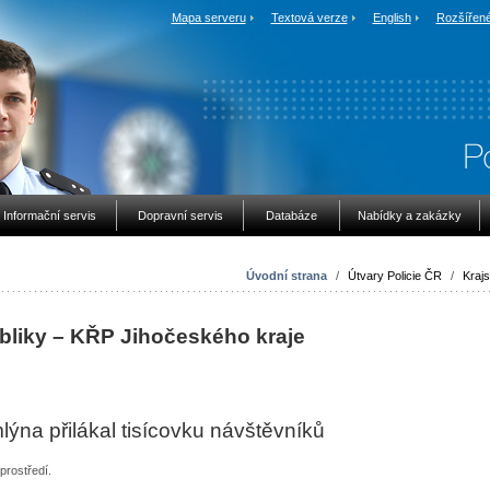
Mapa serveru
Textová verze
English
Rozšířené
Informační servis
Dopravní servis
Databáze
Nabídky a zakázky
Úvodní strana
/
Útvary Policie ČR
/
Krajs
bliky – KŘP Jihočeského kraje
ýna přilákal tisícovku návštěvníků
prostředí.