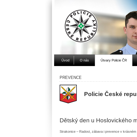
Úvod
O nás
Útvary Policie ČR
PREVENCE
Policie České repu
Dětský den u Hoslovického ml
Strakonice – Radost, zábava i prevence v krásném 