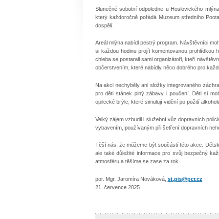
Slunečné sobotní odpoledne u Hoslovického mlýna 
který každoročně pořádá Muzeum středního Pootaví S
dospělí.
Areál mlýna nabídl pestrý program. Návštěvníci mohli 
si každou hodinu projít komentovanou prohlídkou 
chleba se postarali sami organizátoři, kteří návštěvn
občerstvením, které nabídly něco dobrého pro každ
Na akci nechyběly ani složky integrovaného záchran
pro děti stánek plný zábavy i poučení. Děti si mo
opilecké brýle, které simulují vidění po požití alkohol
Velký zájem vzbudil i služební vůz dopravních poli
vybavením, používaným při šetření dopravních nehod
Těší nás, že můžeme být součástí této akce. Dětský 
ale také důležité informace pro svůj bezpečný k
atmosféru a těšíme se zase za rok.
por. Mgr. Jaromíra Nováková,
st.pis@pcr.cz
21. července 2025