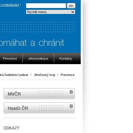
 vyhledávání
Prevence
eKomunikace
Kontakty
ká ředitelství policie
/
Jihočeský kraj
/
Prevence
MVČR
internetové stránky Hasiči ČR
ODKAZY