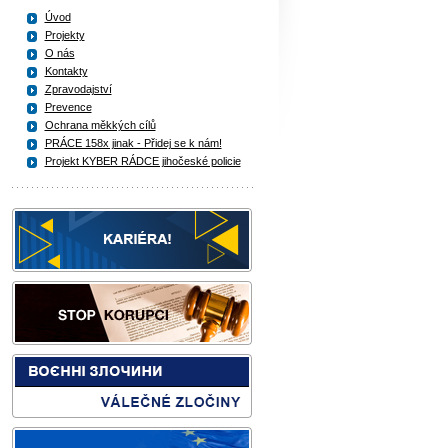
Úvod
Projekty
O nás
Kontakty
Zpravodajství
Prevence
Ochrana měkkých cílů
PRÁCE 158x jinak - Přidej se k nám!
Projekt KYBER RÁDCE jihočeské policie