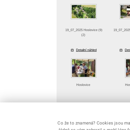
19_07_2025 Hoslovice (9)
19_07_2025
(2)
Detailní náhled
Det
Hoslovice
Hos
Detailní náhled
Det
Co že to znamená? Cookies jsou malé