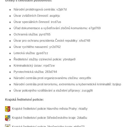
Útvary s celostátní působností:
Národní protidrogová centrála: v2jdr7d
Útvar zvláštních činností: asgdrju
Útvar speciálních činností: ircd7us
Úřad dokumentace a vyšetřování zločinů komunismu: e7gd769
Ochranná služba: pyrd765
Útvar pro ochranu prezidenta České republiky: sfsd748
Útvar rychlého nasazení: yr2d762
Letecká služba: gyed7zz
Ředitelství služby cizinecké policie: ybndqw9
Kriminalistický ústav: rrpd7zw
Pyrotechnická služba: 283d744
Národní centrála proti organizovanému zločinu: eesyd9x
Národní centrála proti terorismu, extremismu a kybernetické kriminalitě: bzijisp
Útvar policejního vzdělávání a služební přípravy: zucgg9t
Krajská ředitelství policie:
Krajské ředitelství policie hlavního města Prahy: rkiai5y
Krajské ředitelství policie Středočeského kraje: 2dtai5u
Krajské ředitelství policie Jihočeského kraje: eb8ai73