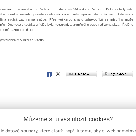
a místní komunikaci v Podlesí – místní části Valašského Meziříčí. Pětatřicetiletý řidič
ku přejel s největší pravděpodobností vlivem mikrospánku do protisměru, kde srazil
volána rychlá záchranná služba. Přes veškerou snahu zdravotníků se místního muže
řel. Dechová zkouška u řidiče byla negativní. U zemřelého bude nařízena pitva. Řidič je
estní sazbou do tří let.
lným zraněním v okrese Vsetín.
e-mailem
vytisknout
Facebook
X
Corp.
Můžeme si u vás uložit cookies?
 datové soubory, které slouží např. k tomu, aby si web pamatoval