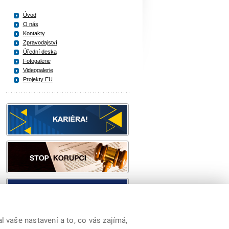
Úvod
O nás
Kontakty
Zpravodajství
Úřední deska
Fotogalerie
Videogalerie
Projekty EU
 vaše nastavení a to, co vás zajímá,