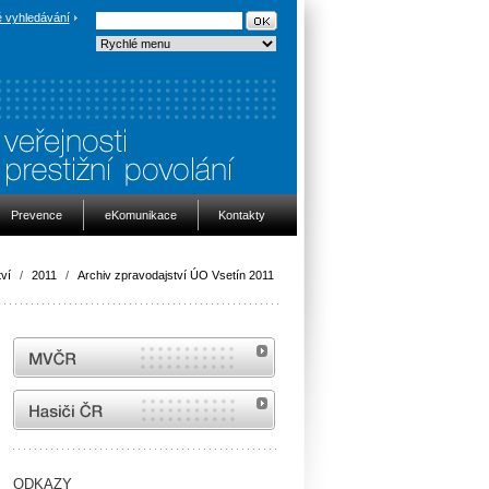
 vyhledávání
Prevence
eKomunikace
Kontakty
ví
/
2011
/
Archiv zpravodajství ÚO Vsetín 2011
MVČR
internetové stránky Hasiči ČR
ODKAZY