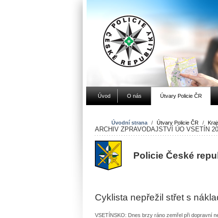
Úvod
O nás
Útvary Policie ČR
Úvodní strana
/
Útvary Policie ČR
/
Kraj
ARCHIV ZPRAVODAJSTVÍ ÚO VSETÍN 20
Policie České repu
Cyklista nepřežil střet s nák
VSETÍNSKO: Dnes brzy ráno zemřel při dopravní ne