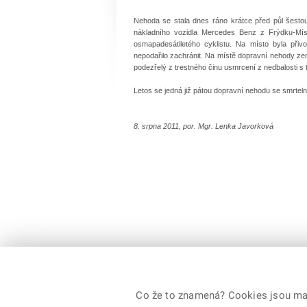
Nehoda se stala dnes ráno krátce před půl šestou n
nákladního vozidla Mercedes Benz z Frýdku-Míst
osmapadesátiletého cyklistu. Na místo byla při
nepodařilo zachránit. Na místě dopravní nehody zem
podezřelý z trestného činu usmrcení z nedbalosti s tr
Letos se jedná již pátou dopravní nehodu se smrte
8. srpna 2011, por. Mgr. Lenka Javorková
Co že to znamená? Cookies jsou malé