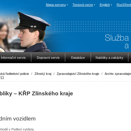
Mapa serveru
Textová verze
English
Rozšířené
Informační servis
Dopravní servis
Databáze
Nabídky a zakázky
ská ředitelství policie
/
Zlínský kraj
/
Zpravodajství Zlínského kraje
/
Archiv zpravodajst
11
bliky – KŘP Zlínského kraje
ladním vozidlem
hodě v Podlesí cyklista.