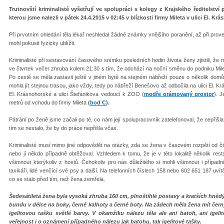
Trutnovští kriminalisté vyšetřují ve spolupráci s kolegy z Krajského ředitelství
kterou jsme nalezli v pátek 24.4.2015 v 02:45 v blízkosti firmy Mileta v ulici El. 
Při prvotním ohledání těla lékař neshledal žádné známky vnějšího poranění, až při proved
mohl pokusit fyzicky ublížit.
Kriminalisté při sestavování časového snímku posledních hodin života ženy zjistili, ž
ve čtvrtek večer zhruba kolem 21:30 s tím, že odchází na noční směnu do podniku Mile
Po cestě se měla zastavit ještě v jiném bytě na stejném nábřeží pouze o několik dom
mohla jít stejnou trasou, jako vždy, tedy po nábřeží Benešovo až odbočila na ulici El. 
El. Krásnohorské a ulicí Štefánikova vedoucí k ZOO (
modře orámovaný prostor
). J
metrů od vchodu do firmy Mileta
(
bod C
).
Pátrání po ženě jsme začali po té, co nám její spolupracovník zatelefonoval, že nepřišla
tím se nestalo, že by do práce nepřišla včas.
Kriminalisté musí mimo jiné odpovědět na otázky, zda se žena v časovém rozpětí od čt
nebo jí někdo případně obtěžoval. Vzhledem k tomu, že je v této lokalitě několik res
všimnout kterýkoliv z hostů. Čehokoliv pro nás důležitého si mohli všimnout i případn
taxikáři, lidé venčící své psy a další. Na telefonních číslech 158 nebo 602 651 187 uv
co se stalo před tím, než žena zemřela.
Šedesátiletá žena byla vysoká zhruba 160 cm, plnoštíhlé postavy a kratších hně
bundu v délce na boky, černé kalhoty a černé boty. Na zádech měla žena mít čer
igelitovou tašku světlé barvy. V okamžiku nálezu těla ale ani batoh, ani igeli
veřejnost i o oznámení případného nálezu jak batohu, tak igelitové tašky.