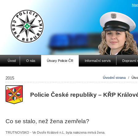
Map
Úvod
O nás
Útvary Policie ČR
Informační servis
Dopravní 
2015
Úvodní strana
/
Útva
Policie České republiky – KŘP Králov
Co se stalo, než žena zemřela?
TRUTNOVSKO - Ve Dvoře Králové n.L. byla nalezena mrtvá žena.