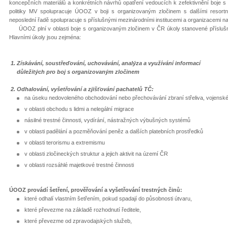
koncepčních materiálů a konkrétních návrhů opatření vedoucích k zefektivnění boje 
politiky MV spolupracuje ÚOOZ v boji s organizovaným zločinem s dalšími resortní
neposlední řadě spolupracuje s příslušnými mezinárodními institucemi a organizacemi nap
ÚOOZ plní v oblasti boje s organizovaným zločinem v ČR úkoly stanovené příslušný
Hlavními úkoly jsou zejména:
1.
Získávání, soustřeďování, uchovávání, analýza a využívání informací
důležitých pro boj s organizovaným zločinem
2. Odhalování, vyšetřování a zjišťování pachatelů TČ:
na úseku nedovoleného obchodování nebo přechovávání zbraní střeliva, vojenského
v oblasti obchodu s lidmi a nelegální migrace
násilné trestné činnosti, vydírání, nástražných výbušných systémů
v oblasti padělání a pozměňování peněz a dalších platebních prostředků
v oblasti terorismu a extremismu
v oblasti zločineckých struktur a jejich aktivit na území ČR
v oblasti rozsáhlé majetkové trestné činnosti
ÚOOZ provádí šetření, prověřování a vyšetřování trestných činů:
které odhalí vlastním šetřením, pokud spadají do působnosti útvaru,
které převezme na základě rozhodnutí ředitele,
které převezme od zpravodajských služeb,