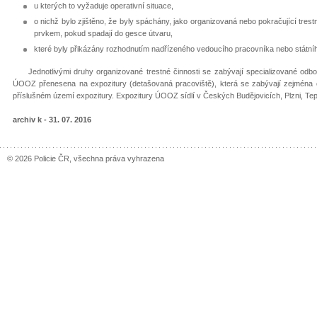
u kterých to vyžaduje operativní situace,
o nichž bylo zjištěno, že byly spáchány, jako organizovaná nebo pokračující trest
prvkem, pokud spadají do gesce útvaru,
které byly přikázány rozhodnutím nadřízeného vedoucího pracovníka nebo státní
Jednotlivými druhy organizované trestné činnosti se zabývají specializované odbor
ÚOOZ přenesena na expozitury (detašovaná pracoviště), která se zabývají zejména 
příslušném území expozitury. Expozitury ÚOOZ sídlí v Českých Budějovicích, Plzni, Tepl
archiv k - 31. 07. 2016
© 2026 Policie ČR, všechna práva vyhrazena