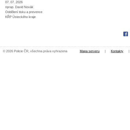
07. 07. 2026
nprap. David Novák
Oddělení tisku a prevence
KŘP Ústeckého kraje
Fac
© 2026 Policie ČR, všechna práva vyhrazena
Mapa serveru
|
Kontakty