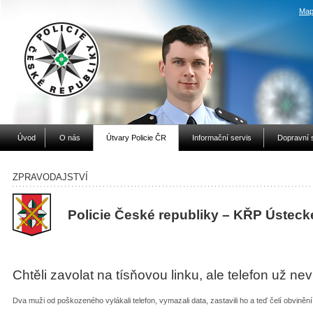
Map
Úvod
O nás
Útvary Policie ČR
Informační servis
Dopravní 
ZPRAVODAJSTVÍ
Policie České republiky – KŘP Ústeck
Chtěli zavolat na tísňovou linku, ale telefon už nevr
Dva muži od poškozeného vylákali telefon, vymazali data, zastavili ho a teď čelí obviněn