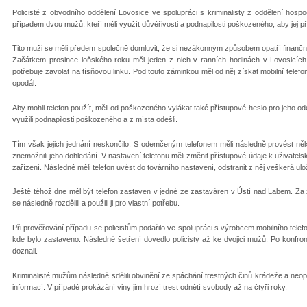
Policisté z obvodního oddělení Lovosice ve spolupráci s kriminalisty z oddělení hospo
případem dvou mužů, kteří měli využít důvěřivosti a podnapilosti poškozeného, aby jej přip
Tito muži se měli předem společně domluvit, že si nezákonným způsobem opatří finanční
Začátkem prosince loňského roku měl jeden z nich v ranních hodinách v Lovosicích
potřebuje zavolat na tísňovou linku. Pod touto záminkou měl od něj získat mobilní telefo
opodál.
Aby mohli telefon použít, měli od poškozeného vylákat také přístupové heslo pro jeho o
využili podnapilosti poškozeného a z místa odešli.
Tím však jejich jednání neskončilo. S odemčeným telefonem měli následně provést něko
znemožnili jeho dohledání. V nastavení telefonu měli změnit přístupové údaje k uživatel
zařízení. Následně měli telefon uvést do továrního nastavení, odstranit z něj veškerá ulože
Ještě téhož dne měl být telefon zastaven v jedné ze zastaváren v Ústí nad Labem. Za z
se následně rozdělili a použili ji pro vlastní potřebu.
Při prověřování případu se policistům podařilo ve spolupráci s výrobcem mobilního telefo
kde bylo zastaveno. Následné šetření dovedlo policisty až ke dvojici mužů. Po konfr
doznali.
Kriminalisté mužům následně sdělili obvinění ze spáchání trestných činů krádeže a ne
informací. V případě prokázání viny jim hrozí trest odnětí svobody až na čtyři roky.