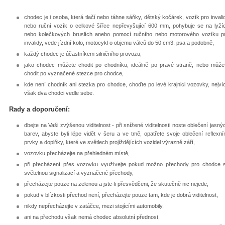
chodec je i osoba, která tlačí nebo táhne sáňky, dětský kočárek, vozík pro invali
nebo ruční vozík o celkové šířce nepřevyšující 600 mm, pohybuje se na lyží
nebo kolečkových bruslích anebo pomocí ručního nebo motorového vozíku p
invalidy, vede jízdní kolo, motocykl o objemu válců do 50 cm3, psa a podobně,
každý chodec je účastníkem silničního provozu,
jako chodec můžete chodit po chodníku, ideálně po pravé straně, nebo může
chodit po vyznačené stezce pro chodce,
kde není chodník ani stezka pro chodce, choďte po levé krajnici vozovky, nejví
však dva chodci vedle sebe.
Rady a doporučení:
dbejte na Vaši zvýšenou viditelnost - při snížené viditelnosti noste oblečení jasný
barev, abyste byli lépe vidět v šeru a ve tmě, opatřete svoje oblečení reflexní
prvky a doplňky, které ve světlech projíždějících vozidel výrazně září,
vozovku přecházejte na přehledném místě,
při přecházení přes vozovku využívejte pokud možno přechody pro chodce 
světelnou signalizací a vyznačené přechody,
přecházejte pouze na zelenou a jste-li přesvědčeni, že skutečně nic nejede,
pokud v blízkosti přechod není, přecházejte pouze tam, kde je dobrá viditelnost,
nikdy nepřecházejte v zatáčce, mezi stojícími automobily,
ani na přechodu však nemá chodec absolutní přednost,