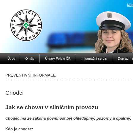
Map
Úvod
O nás
Útvary Policie ČR
Informační servis
Dopravní 
PREVENTIVNÍ INFORMACE
Chodci
Jak se chovat v silničním provozu
Chodec má ze zákona povinnost být ohleduplný, pozorný a opatrný.
Kdo je chodec: