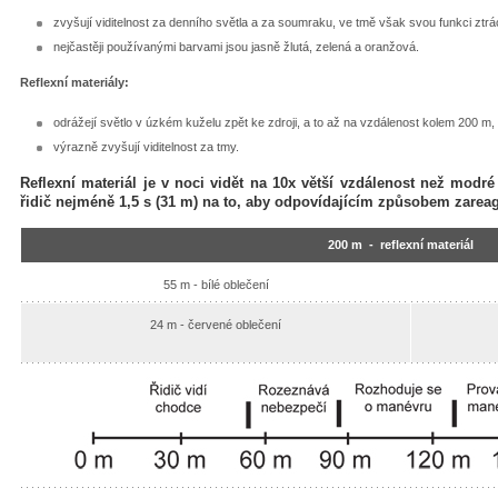
zvyšují viditelnost za denního světla a za soumraku, ve tmě však svou funkci ztrác
nejčastěji používanými barvami jsou jasně žlutá, zelená a oranžová.
Reflexní materiály:
odrážejí světlo v úzkém kuželu zpět ke zdroji, a to až na vzdálenost kolem 200 m,
výrazně zvyšují viditelnost za tmy.
Reflexní materiál je v noci vidět na 10x větší vzdálenost než modré
řidič nejméně 1,5 s (31 m) na to, aby odpovídajícím způsobem zarea
200 m - reflexní materiál
55 m - bílé oblečení
24 m - červené oblečení