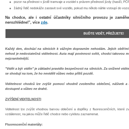
pozor na přednost v jízdě tramvaje a vozidel s právem předností jízdy (hasiči, PČ
žádný řidič nedokáže zastavit své vozidlo, pokud mu někdo náhle vstoupí do vo
Na chodce, ale i ostatní účastníky silničního provozu je zaměře
nerozhlédne!", více
zde
.
BUĎTE VIDĚT, PŘEŽIJETE!
Každý den, dochází na silnicích k vážným dopravním nehodám. Jejich oběťmi 
nehod je nedostatečná viditelnost. Auta mají povinnost svítit, chodci takovou m
nejzranitelnější.
"Vidět a být viděn" je základní pravidlo bezpečnosti na silnicích. Za snížené viditel
se shodují na tom, že ho neviděli vůbec nebo příliš pozdě.
Viditelnost chodců lze zvýšit pomocí vhodně zvoleného oblečení, nášivek a
dostupné a vůbec ne drahé.
ZVÝŠENÍ VIDITELNOSTI
Viditelnost lze zvýšit vhodnou barvou oblečení a doplňky z fluorescenčních, které zv
vzdálenost, na jakou může řidič chodce nebo cyklistu zaznamenat.
Fluorescenční materiály: