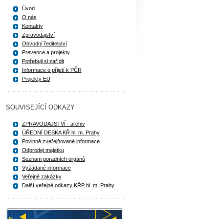
Úvod
O nás
Kontakty
Zpravodajství
Obvodní ředitelství
Prevence a projekty
Potřebuji si zařídit
Informace o přijetí k PČR
Projekty EU
SOUVISEJÍCÍ ODKAZY
ZPRAVODAJSTVÍ - archiv
ÚŘEDNÍ DESKA KŘ hl. m. Prahy
Povinně zveřejňované informace
Odprodej majetku
Seznam poradních orgánů
Vyžádané informace
Veřejné zakázky
Další veřejné odkazy KŘP hl. m. Prahy