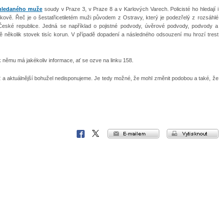
hledaného muže
soudy v Praze 3, v Praze 8 a v Karlových Varech. Policisté ho hledají i
ově. Řeč je o šestatřicetiletém muži původem z Ostravy, který je podezřelý z rozsáhlé
 České republice. Jedná se například o pojistné podvody, úvěrové podvody, podvody a
 několik stovek tisíc korun. V případě dopadení a následného odsouzení mu hrozí trest
 němu má jakékoliv informace, ať se ozve na linku 158.
2 a aktuálnější bohužel nedisponujeme. Je tedy možné, že mohl změnit podobou a také, že
e-mailem
vytisknout
Facebook
X
Corp.