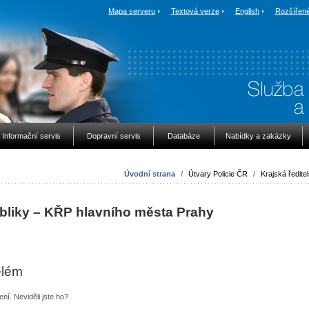
Mapa serveru
Textová verze
English
Rozšířené
Informační servis
Dopravní servis
Databáze
Nabídky a zakázky
Úvodní strana
/
Útvary Policie ČR
/
Krajská ředitel
ubliky – KŘP hlavního města Prahy
elém
ní. Neviděli jste ho?