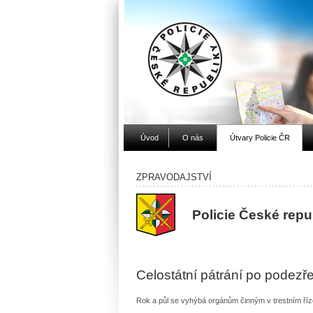
Úvod
O nás
Útvary Policie ČR
ZPRAVODAJSTVÍ
Policie České rep
Celostátní pátrání po podezř
Rok a půl se vyhýbá orgánům činným v trestním říze