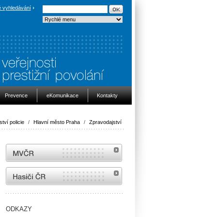
 vyhledávání
Prevence
eKomunikace
Kontakty
ství policie
/
Hlavní město Praha
/
Zpravodajství
MVČR
internetové stránky Hasiči ČR
ODKAZY