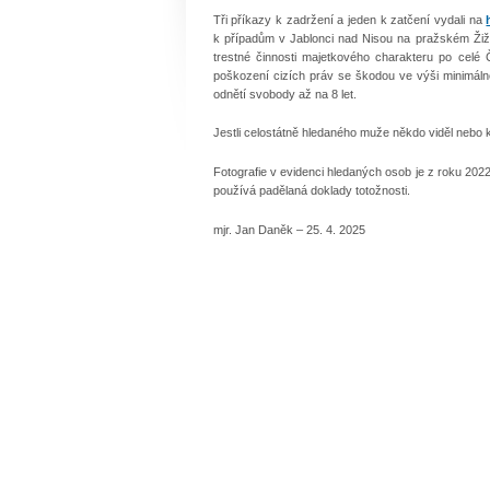
Tři příkazy k zadržení a jeden k zatčení vydali na
k případům v Jablonci nad Nisou na pražském Žižk
trestné činnosti majetkového charakteru po celé
poškození cizích práv se škodou ve výši minimálně
odnětí svobody až na 8 let.
Jestli celostátně hledaného muže někdo viděl nebo k
Fotografie v evidenci hledaných osob je z roku 202
používá padělaná doklady totožnosti.
mjr. Jan Daněk – 25. 4. 2025