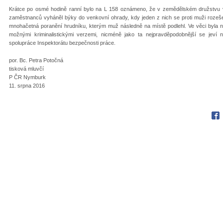
Krátce po osmé hodině ranní bylo na L 158 oznámeno, že v zemědělském družstvu 
zaměstnanců vyháněl býky do venkovní ohrady, kdy jeden z nich se proti muži rozešel
mnohačetná poranění hrudníku, kterým muž následně na místě podlehl. Ve věci byla nař
možnými kriminalistickými verzemi, nicméně jako ta nejpravděpodobnější se jeví
spolupráce Inspektorátu bezpečnosti práce.
por. Bc. Petra Potočná
tisková mluvčí
P ČR Nymburk
11. srpna 2016
Fac