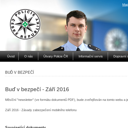
Map
Úvod
O nás
Útvary Policie ČR
Informační servis
Dopravní 
BUĎ V BEZPEČÍ
Buď v bezpečí - Září 2016
Měsíční "newsletter" (ve formátu dokumentů PDF), bude zveřejňován na tomto webu a 
Září 2016 - Zásady zabezpečení mobilního telefonu
Související dokumenty