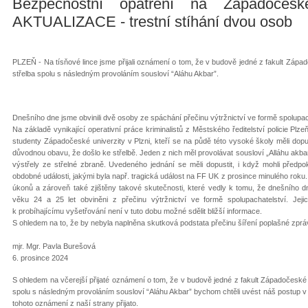
Bezpečnostní opatření na Západočesk
AKTUALIZACE - trestní stíhání dvou osob
PLZEŇ - Na tísňové lince jsme přijali oznámení o tom, že v budově jedné z fakult Západoč
střelba spolu s následným provoláním sousloví “Aláhu Akbar”.
Dnešního dne jsme obvinili dvě osoby ze spáchání přečinu výtržnictví ve formě spolupac
Na základě vynikající operativní práce kriminalistů z Městského ředitelství policie Plze
studenty Západočeské univerzity v Plzni, kteří se na půdě této vysoké školy měli dopus
důvodnou obavu, že došlo ke střelbě. Jeden z nich měl provolávat sousloví „Alláhu akba
výstřely ze střelné zbraně. Uvedeného jednání se měli dopustit, i když mohli předpo
obdobné události, jakými byla např. tragická událost na FF UK z prosince minulého rok
úkonů a zároveň také zjištěny takové skutečnosti, které vedly k tomu, že dnešního dne 
věku 24 a 25 let obviněni z přečinu výtržnictví ve formě spolupachatelství. Jej
k probíhajícímu vyšetřování není v tuto dobu možné sdělit bližší informace.
S ohledem na to, že by nebyla naplněna skutková podstata přečinu šíření poplašné zpráv
mjr. Mgr. Pavla Burešová
6. prosince 2024
S ohledem na včerejší přijaté oznámení o tom, že v budově jedné z fakult Západočeské uni
spolu s následným provoláním sousloví “Aláhu Akbar” bychom chtěli uvést náš postup v 
tohoto oznámení z naší strany přijato.