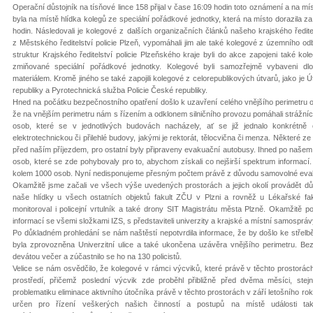
Operační důstojník na tísňové lince 158 přijal v čase 16:09 hodin toto oznámení a na mís
byla na místě hlídka kolegů ze speciální pořádkové jednotky, která na místo dorazila za
hodin. Následovali je kolegové z dalších organizačních článků našeho krajského ředite
z Městského ředitelství policie Plzeň, vypomáhali jim ale také kolegové z územního
struktur Krajského ředitelství policie Plzeňského kraje byli do akce zapojeni také ko
zmiňované speciální pořádkové jednotky. Kolegové byli samozřejmě vybaveni d
materiálem. Kromě jiného se také zapojili kolegové z celorepublikových útvarů, jako je
republiky a Pyrotechnická služba Policie České republiky.
Hned na počátku bezpečnostního opatření došlo k uzavření celého vnějšího perimetru ob
že na vnějším perimetru nám s řízením a odklonem silničního provozu pomáhali strážníc
osob, které se v jednotlivých budovách nacházely, ať se již jednalo konkrétně o 
elektrotechnickou či přilehlé budovy, jakými je rektorát, tělocvična či menza. Některé
před naším příjezdem, pro ostatní byly připraveny evakuační autobusy. Ihned po našem
osob, které se zde pohybovaly pro to, abychom získali co nejširší spektrum informa
kolem 1000 osob. Nyní nedisponujeme přesným počtem právě z důvodu samovolné eva
Okamžitě jsme začali ve všech výše uvedených prostorách a jejich okolí provádět důk
naše hlídky u všech ostatních objektů fakult ZČU v Plzni a rovněž u Lékařské faku
monitoroval i policejní vrtulník a také drony SIT Magistrátu města Plzně. Okamžitě 
informací se všemi složkami IZS, s představiteli univerzity a krajské a místní samosprá
Po důkladném prohledání se nám naštěstí nepotvrdila informace, že by došlo ke střel
byla zprovozněna Univerzitní ulice a také ukončena uzávěra vnějšího perimetru. B
devátou večer a zúčastnilo se ho na 130 policistů.
Velice se nám osvědčilo, že kolegové v rámci výcviků, které právě v těchto prostorách 
prostředí, přičemž poslední výcvik zde proběhl přibližně před dvěma měsíci, stej
problematiku eliminace aktivního útočníka právě v těchto prostorách v září letošního roku. 
určen pro řízení veškerých našich činností a postupů na místě události ta