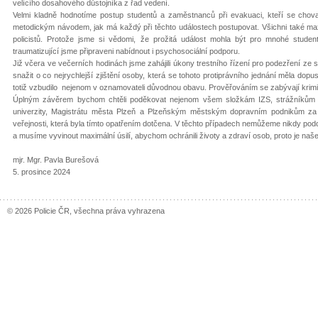
velícího dosahového důstojníka z řad vedení.
Velmi kladně hodnotíme postup studentů a zaměstnanců při evakuaci, kteří se chovali
metodickým návodem, jak má každý při těchto událostech postupovat. Všichni také ma
policistů. Protože jsme si vědomi, že prožitá událost mohla být pro mnohé student
traumatizující jsme připraveni nabídnout i psychosociální podporu.
Již včera ve večerních hodinách jsme zahájili úkony trestního řízení pro podezření ze
snažit o co nejrychlejší zjištění osoby, která se tohoto protiprávního jednání měla dopust
totiž vzbudilo nejenom v oznamovateli důvodnou obavu. Prověřováním se zabývají krimina
Úplným závěrem bychom chtěli poděkovat nejenom všem složkám IZS, strážníkům 
univerzity, Magistrátu města Plzeň a Plzeňským městským dopravním podnikům za m
veřejnosti, která byla tímto opatřením dotčena. V těchto případech nemůžeme nikdy po
a musíme vyvinout maximální úsilí, abychom ochránili životy a zdraví osob, proto je naš
mjr. Mgr. Pavla Burešová
5. prosince 2024
© 2026 Policie ČR, všechna práva vyhrazena