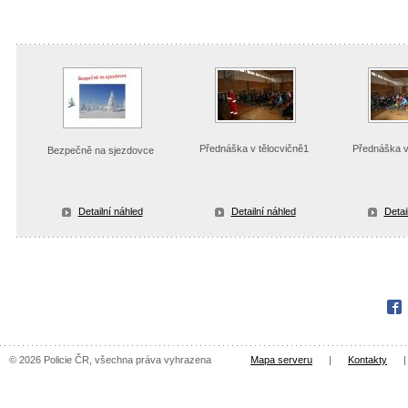
Přednáška v tělocvičně1
Přednáška v
Bezpečně na sjezdovce
Detailní náhled
Detailní náhled
Detai
Fac
© 2026 Policie ČR, všechna práva vyhrazena
Mapa serveru
|
Kontakty