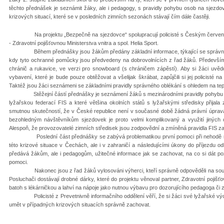
těchto přednášek je seznámit žáky, ale i pedagogy, s pravidly pohybu osob na sjezdový
krizových situací, které se v posledních zimních sezonách stávají čím dále častěji.
Na projektu „Bezpečně na sjezdovce“ spolupracují policisté s Českým červeným k
- Zdravotní pojišťovnou Ministerstva vnitra a spol. Helia Sport.
Během přednášky jsou žákům předány základní informace, týkající se správného
kdy tyto ochranné pomůcky jsou předvedeny na dobrovolnících z řad žáků. Především s
chránič a rukavice, ve verzi pro snowboard (s chráničem zápěstí). Aby si žáci uvěd
vybavení, které je bude pouze obtěžovat a všelijak škrábat, zapůjčili si jej policisté n
Taktéž jsou žáci seznámeni se základními pravidly správného oblékání s ohledem na tep
Stěžejní částí přednášky je seznámení žáků s mezinárodními pravidly pohybu na 
lyžařskou federací FIS a které většina okolních států s lyžařskými středisky přijal
smutnou skutečností, že v České republice není v současné době žádná právní úprava, 
bezohledným návštěvníkům sjezdovek je proto velmi komplikovaný a využití jinýc
Alespoň, že provozovatelé zimních středisek jsou zodpovědní a zmíněná pravidla FIS za
Poslední část přednášky se zabývá problematikou první pomoci při nehodě na 
této krizové situace v Čechách, ale i v zahraničí a následujícími úkony do příjezdu
předává žákům, ale i pedagogům, užitečné informace jak se zachovat, na co si dát po
pomoci.
Nakonec jsou z řad žáků vylosováni výherci, kteří správně odpověděli na soutěžn
Posluchači dostávají drobné dárky, které do projektu věnoval partner, Zdravotní pojišťo
batoh s lékárničkou a lahví na nápoje jako nutnou výbavu pro dozorujícího pedagoga či 
Policisté z Prevetnivně informačního oddělení věří, že si žáci své lyžařské výcv
umět v případných krizových situacích správně zachovat.