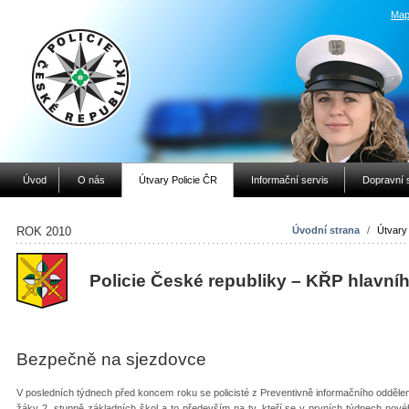
Map
Úvod
O nás
Útvary Policie ČR
Informační servis
Dopravní 
ROK 2010
Úvodní strana
/
Útvary
Policie České republiky – KŘP hlavní
Bezpečně na sjezdovce
V posledních týdnech před koncem roku se policisté z Preventivně informačního oddělení 
žáky 2. stupně základních škol a to především na ty, kteří se v prvních týdnech nov