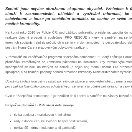
Senioři jsou nejvíce ohroženou skupinou obyvatel. Vzhledem k ú
slouží k zaznamenávání, ukládání a využívání informací, k
seběvědomí a touze po sociálním kontaktu, se senior ve svém os
násilné kriminality.
Na konci roku 2010 se Policie ČR, pod záštitou policejního prezidenta, zapojila do
realizuje obecně prospěšná společnost PRO RESCUE a který je zaměřen na senior
terénních sociálních služeb pečujících o seniory v domácnostech s pečovatelskou slu
sestrám Home Care a pracovníkům pobytových zařízení.
V rámci dílčího vzdělávacího programu "Bezpečná domácnost II", který zaštiťuje Polici
přednášek zaměřených na kriminalitu páchanou na seniorech, kdy formou výukovéh
nebezpečné situace, do kterých se senioři (a nejen oni) mohou dostat. Pro prezen
spolupráci a za finanční podpory odboru prevence kriminality Ministerstva vnitra vyrobil
Účastníci školení jsou velmi zaskočeni reálnosti situace a výpověďmi obětí, zejména pa
pro vylákání finančního obnosu od důvěřivých seniorů, a to včetně nejnovějších a velm
Cyklus "Bezpečná domácnost II" je rozdělen do 5 kapitol a zaměřen na zásady bezpečn
Bezpečné chování I -
Příležitost dělá zloděje
rizika spojená s majetkovou kriminalitou,
rady a doporučení ke zvýšení bezpečnosti seniorů,
nejčastější formy modu operandi pachatelů.