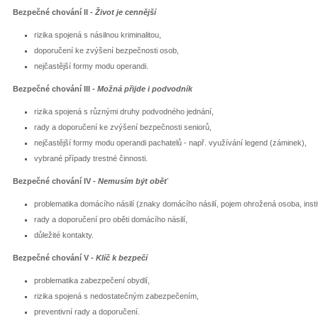
Bezpečné chování II -
Život je cennější
rizika spojená s násilnou kriminalitou,
doporučení ke zvýšení bezpečnosti osob,
nejčastější formy modu operandi.
Bezpečné chování III -
Možná přijde i podvodník
rizika spojená s různými druhy podvodného jednání,
rady a doporučení ke zvýšení bezpečnosti seniorů,
nejčastější formy modu operandi pachatelů - např. využívání legend (záminek),
vybrané případy trestné činnosti.
Bezpečné chování IV -
Nemusím být oběť
problematika domácího násilí (znaky domácího násilí, pojem ohrožená osoba, insti
rady a doporučení pro oběti domácího násilí,
důležité kontakty.
Bezpečné chování V -
Klíč k bezpečí
problematika zabezpečení obydlí,
rizika spojená s nedostatečným zabezpečením,
preventivní rady a doporučení.