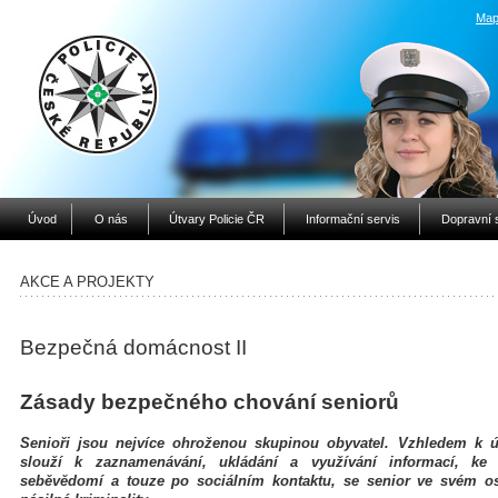
Map
Úvod
O nás
Útvary Policie ČR
Informační servis
Dopravní 
AKCE A PROJEKTY
Bezpečná domácnost II
Zásady bezpečného chování seniorů
Senioři jsou nejvíce ohroženou skupinou obyvatel. Vzhledem k ú
slouží k zaznamenávání, ukládání a využívání informací, k
seběvědomí a touze po sociálním kontaktu, se senior ve svém os