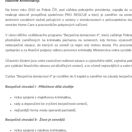
násilné kriminality.
Na konci roku 2010 se Policie ČR, pod záštitou policejního prezidenta, zapojila do
realizuje obecně prospěšná společnost PRO RESCUE a který je zaměřen na senior
terénních sociálních služeb pečujících o seniory v domácnostech s pečovatelskou slu
sestrám Home Care a pracovníkům pobytových zařízení.
V rámci dílčího vzdělávacího programu "Bezpečná domácnost II", který zaštiťuje Polici
přednášek zaměřených na kriminalitu páchanou na seniorech, kdy formou výukovéh
nebezpečné situace, do kterých se senioři (a nejen oni) mohou dostat. Pro prezen
spolupráci a za finanční podpory odboru prevence kriminality Ministerstva vnitra vyrobil
Účastníci školení jsou velmi zaskočeni reálnosti situace a výpověďmi obětí, zejména pa
pro vylákání finančního obnosu od důvěřivých seniorů, a to včetně nejnovějších a velm
Cyklus "Bezpečná domácnost II" je rozdělen do 5 kapitol a zaměřen na zásady bezpečn
Bezpečné chování I -
Příležitost dělá zloděje
rizika spojená s majetkovou kriminalitou,
rady a doporučení ke zvýšení bezpečnosti seniorů,
nejčastější formy modu operandi pachatelů.
Bezpečné chování II -
Život je cennější
rizika spojená s násilnou kriminalitou,