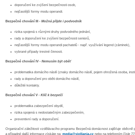
doporučení ke zvýšení bezpečnosti osob,
nejčastější formy modu operandi.
Bezpečné chování III -
Možná přijde i podvodník
rizika spojená s různými druhy podvodného jednání,
rady a doporučení ke zvýšení bezpečnosti seniorů,
nejčastější formy modu operandi pachatelů - např. využívání legend (záminek),
vybrané případy trestné činnosti.
Bezpečné chování IV -
Nemusím být oběť
problematika domácího násilí (znaky domácího násilí, pojem ohrožená osoba, insti
rady a doporučení pro oběti domácího násilí,
důležité kontakty.
Bezpečné chování V -
Klíč k bezpečí
problematika zabezpečení obydlí,
rizika spojená s nedostatečným zabezpečením,
preventivní rady a doporučení.
Organizační záležitosti vzdělávacího programu Bezpečná domácnost zajišťuje oběcn
a případné další informace získáte na:
media@siviliania.cz
nebo na telefonním čísle 77