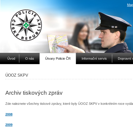
Map
Úvod
O nás
Útvary Policie ČR
Informační servis
Dopravní 
ÚOOZ SKPV
Archiv tiskových zpráv
Zde naleznete všechny tiskové zprávy, které byly ÚOOZ SKPV v konkrétním roce vydá
2008
2009