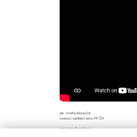
plk. Ondřej Moravčík
vedoucí oddělení tisku PP ČR
kpt. Hana Rubášová
tisková mluvčí PP ČR