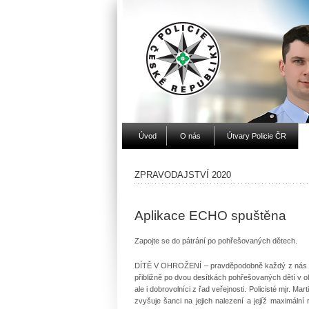
Úvod
O nás
Útvary Policie ČR
ZPRAVODAJSTVÍ 2020
Aplikace ECHO spuštěna
Zapojte se do pátrání po pohřešovaných dětech.
DÍTĚ V OHROŽENÍ – pravděpodobně každý z nás v m
přibližně po dvou desítkách pohřešovaných dětí v 
ale i dobrovolníci z řad veřejnosti. Policisté mjr. 
zvyšuje šanci na jejich nalezení a jejíž maximální