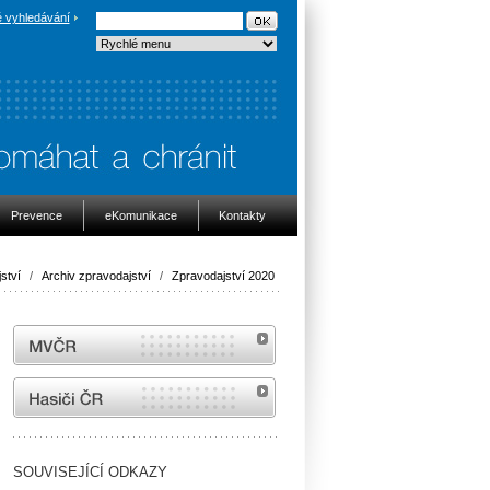
 vyhledávání
Prevence
eKomunikace
Kontakty
ství
/
Archiv zpravodajství
/
Zpravodajství 2020
MVČR
internetové stránky Hasiči ČR
SOUVISEJÍCÍ ODKAZY