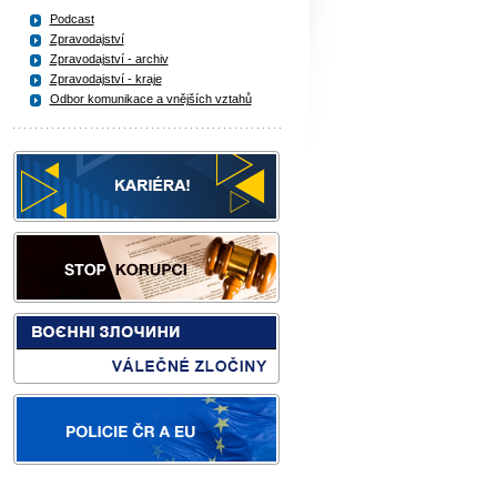
Podcast
Zpravodajství
Zpravodajství - archiv
Zpravodajství - kraje
Odbor komunikace a vnějších vztahů