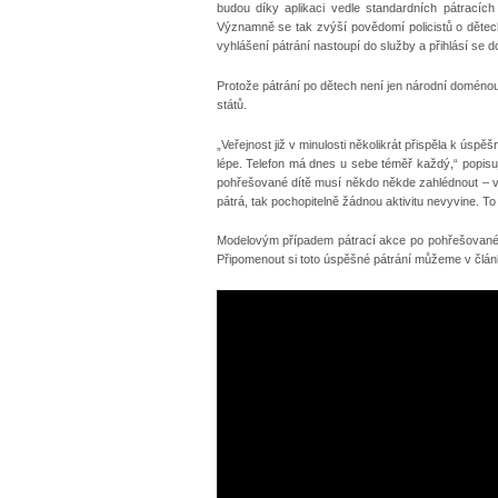
budou díky aplikaci vedle standardních pátracích
Významně se tak zvýší povědomí policistů o dětech
vyhlášení pátrání nastoupí do služby a přihlásí se d
Protože pátrání po dětech není jen národní doménou 
států.
„Veřejnost již v minulosti několikrát přispěla k úspě
lépe. Telefon má dnes u sebe téměř každý,“ popisu
pohřešované dítě musí někdo někde zahlédnout – v 
pátrá, tak pochopitelně žádnou aktivitu nevyvine. To
Modelovým případem pátrací akce po pohřešovaném dí
Připomenout si toto úspěšné pátrání můžeme v článk