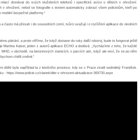
 relací dostávat do svých služebních telefonů i specifické avízo o dětech v ohrožení.
 v ohrožení, neboť se fotografie s textem automaticky zobrazí všem policistům, kteří po
o mobilní bezpečné platformy.“
a často má přesah i do sousedních zemí, tvůrci uvažují i o rozšíření aplikace do okolních
šnému pátrání, a proto věříme, že když dostane do ruky další nástroj, bude to fungovat ještě
je Martina Kaiser, jeden z autorů aplikace ECHO a dodává: „Vycházíme z toho, že každé
MHD, v obchodě, na benzinových stanicích, v parcích atd., když ale neví, že se po něm
 bychom chtěli změnit.“
těti byla například ta z letošního prosince, kdy se v Praze ztratil sedmiletý František.
u - https://www.policie.cz/clanek/dite-v-ohrozeni-aktualizace-369730.aspx