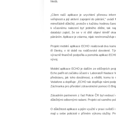
hledá.
„Cílem naší aplikace je urychlení přenosu info
veřejnosti a její aktivní zapojení do pátrání,“ uvádí
mimořádně důležitý, protože s každou hodinou šanc
k včasnému nalezení byť jediného dítěte, tak napl
databázi zajistí, že se v ní dítě objeví téměř oka
pátráním. Aplikace je zdarma, nijak neshromažďuje 
Projekt mobilní aplikace ECHO realizovali dva kamará
tři členky, v té době na rodičovské dovolené. T
výrazně finančně podpořila a pomohla aplikaci ECHO
vývoj.
Mobilní aplikace ECHO je dalším ze stěžejních pro
Echo patřil od začátku účasti v Laboratoři Nadace Vo
představu, jak toho dosáhnout, a věděli, komu t
Vodafone a doplňuje: „ECHO tak doplňuje námi podpo
Záchranka pro přivolání zdravotnické pomoci či Brig
Zásadním partnerem z řad Policie ČR byl vedoucí od
důležitými odbornými radami. Projekt od samého počá
O důležitosti aplikace a jejím využití v praxi svědčí 
mají u sebe policisté v přímém výkonu služby. Prv