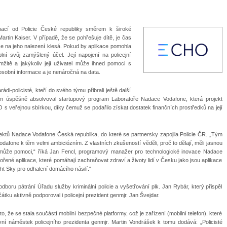
rmací od Policie České republiky směrem k široké
 Martin Kaiser. V případě, že se pohřešuje dítě, je čas
e na jeho nalezení klesá. Pokud by aplikace pomohla
ní svůj zamýšlený účel. Její napojení na policejní
mžitě a jakýkoliv její uživatel může ihned pomoci s
osobní informace a je nenáročná na data.
di-policisté, kteří do svého týmu přibrali ještě další
ým úspěšně absolvoval startupový program Laboratoře Nadace Vodafone, která projekt
 s veřejnou sbírkou, díky čemuž se podařilo získat dostatek finančních prostředků na její
jektů Nadace Vodafone Česká republika, do které se partnersky zapojila Policie ČR. „Tým
dafone k těm velmi ambiciózním. Z vlastních zkušeností věděli, proč to dělají, měli jasnou
o může pomoci,“ říká Jan Fencl, programový manažer pro technologické inovace Nadace
řené aplikace, které pomáhají zachraňovat zdraví a životy lidí v Česku jako jsou aplikace
ht Sky pro odhalení domácího násilí.“
boru pátrání Úřadu služby kriminální policie a vyšetřování plk. Jan Rybár, který přispěl
tku aktivně podporoval i policejní prezident genmjr. Jan Švejdar.
i to, že se stala součástí mobilní bezpečné platformy, což je zařízení (mobilní telefon), které
ní náměstek policejního prezidenta genmjr. Martin Vondrášek k tomu dodává: „Policisté