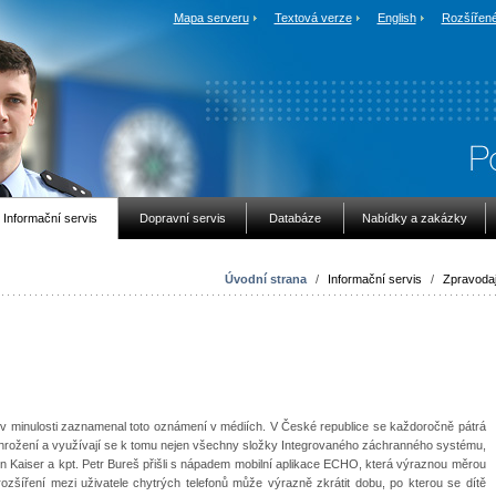
Mapa serveru
Textová verze
English
Rozšířené
Informační servis
Dopravní servis
Databáze
Nabídky a zakázky
Úvodní strana
/
Informační servis
/
Zpravodaj
inulosti zaznamenal toto oznámení v médiích. V České republice se každoročně pátrá
ohrožení a využívají se k tomu nejen všechny složky Integrovaného záchranného systému,
Martin Kaiser a kpt. Petr Bureš přišli s nápadem mobilní aplikace ECHO, která výraznou měrou
 rozšíření mezi uživatele chytrých telefonů může výrazně zkrátit dobu, po kterou se dítě