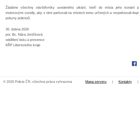
Žádáme všechny návštěvníky uvedeného utkání, kteří do místa jeho konání př
motorovými vozidly, aby s nimi parkovali na místech tomu určených a respektovali dop
pokyny policistů.
30. dubna 2026
por. Bc. Klára Jeníčková
oddělení tisku a prevence
KŘP Libereckého kraje
Fac
© 2026 Policie ČR, všechna práva vyhrazena
Mapa serveru
|
Kontakty