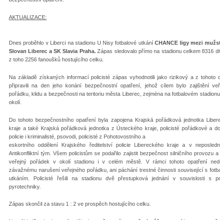
AKTUALIZACE:
Dnes proběhlo v Liberci na stadionu U Nisy fotbalové utkání
CHANCE ligy mezi mužs
Slovan Liberec a SK Slavia Praha
.
Zápas sledovalo přímo na stadionu celkem 8316 d
z toho 2256 fanoušků hostujícího celku.
Na základě získaných informací policisté zápas vyhodnotili jako rizikový a z tohoto
připravili na den jeho konání bezpečnostní opatření, jehož cílem bylo zajištění ve
pořádku, klidu a bezpečnosti na teritoriu města Liberec, zejména na fotbalovém stadionu
okolí.
Do tohoto bezpečnostního opatření byla zapojena Krajská pořádková jednotka Liber
kraje a také Krajská pořádková jednotka z Ústeckého kraje, policisté pořádkové a d
policie i kriminalisté, psovodi, policisté z Pohotovostního a
eskortního oddělení Krajského ředitelství policie Libereckého kraje a v neposled
Antikonfliktní tým. Všem policistům se podařilo zajistit bezpečnost silničního provozu a
veřejný pořádek v okolí stadionu i v celém městě. V rámci tohoto opatření ned
závažnému narušení veřejného pořádku, ani páchání trestné činnosti související s fot
utkáním. Policisté řešili na stadionu dvě přestupková jednání v souvislosti s po
pyrotechniky.
Zápas skončil za stavu 1 : 2 ve prospěch hostujícího celku.