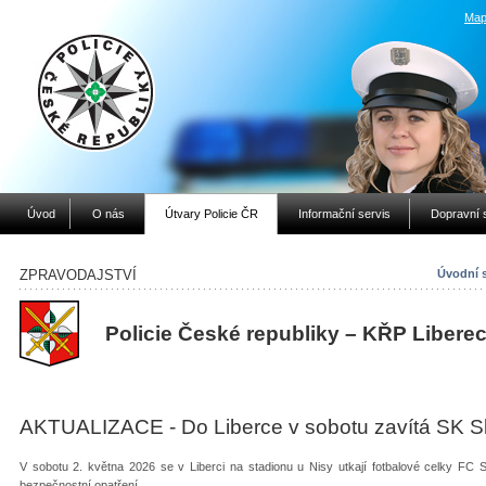
Map
Úvod
O nás
Útvary Policie ČR
Informační servis
Dopravní 
ZPRAVODAJSTVÍ
Úvodní 
Policie České republiky – KŘP Libere
AKTUALIZACE - Do Liberce v sobotu zavítá SK S
V sobotu 2. května 2026 se v Liberci na stadionu u Nisy utkají fotbalové celky FC Sl
bezpečnostní opatření.