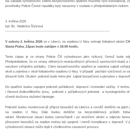
Na základě vyhodnocení celého bezpečnostního opatření můžeme nyní konstatovat, že
prostředky Policie České republiky byly nasazeny v souladu s předpokládaným rizikem.
3. května 2026
kpt. Bc. Vladimíra Šrýtrová
------------------------------------------------------------------------------------------
V sobotu 2. května 2026
se v Liberci, na stadionu U Nisy sehraje fotbalové utkání
CH
Slavia Praha. Zápas bude zahájen v 18:00 hodin.
Tento zápas je ze strany Policie ČR vyhodnocen jako rizikový, čemuž bude odpoví
Předpokládáme, že ze strany některých neukázněných příznivců sportovních klubů a d
narušení veřejného pořádku. Cílem bezpečnostního opatření je zejména zajistit veřejn
okolí a zejména v okolí fotbalového stadionu U Nisy. V případě páchání výtržností ze str
důrazně řešit. Úkolem policistů bude mimo jiné zajistit bezpečnost a plynulost v doprav
Do opatření budou zapojeni policisté pořádkové, dopravní i kriminální služby.
V terénu
i členové Antikonfliktního týmu, policisté z pořádkových jednotek a kynologického d
včetně družstva služební hipologie.
Policisté budou monitorovat již příjezd fanoušků do Liberce a rovněž dohlížet na jejich
na stadion U Nisy. Dále budou dohlížet na bezproblémový průběh fotba
utkání. Monitorovat situaci budou samozřejmě i po skončení utkání a odjezdu fano
přesunem fanoušků na stadion mohou být spojené i menší komplikace v dopravě. V p
vyhodnocení situace může dojít k chvilkovému zastavení provozu.