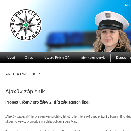
Map
Úvod
O nás
Útvary Policie ČR
Informační servis
Dopravní 
AKCE A PROJEKTY
Ajaxův zápisník
Projekt určený pro žáky 2. tříd základních škol.
„Ajaxův zápisník“ je prevenitvní projekt, jehož cílem je zvyšovat právní vědomí již u dě
školního věku; průvodce jim dělá policejní pes Ajax.