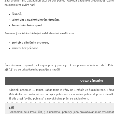
Žáci druhých tříd základních škol se učí pomocí Ajaxova zápisníku předcházet různý
patologickým jevům např.
šikaně,
alkoholu a nealkoholovým drogám,
hazardním hrám apod.
Seznamují se také s běžnými každodenními záležitostmi
pohyb v silničním provozu,
vlastní bezpečnost.
Žáci dostávají zápisník, s kterým pracují po celý rok za pomoci učitelů a rodičů. Poli
zjišťují, co se od policejního psa Ajaxe naučili.
Obsah zápisníku
Zápisník obsahuje 10 témat, každé téma je vždy na 1 měsíc ve školním roce. Tém
Malí školáci se postupně seznamují s policistou, s činnostmi policie, dopravní témati
již děti znají "svého policistu" a navykli si na práci se zápisníkem.
Září
Seznámení se s Policií ČR, tj. s uniformou policisty, jeho prokazováním na veřejnosti,