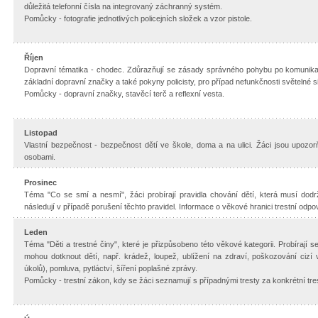
důležitá telefonní čísla na integrovaný záchranný systém.
Pomůcky - fotografie jednotlivých policejních složek a vzor pistole.
Říjen
Dopravní tématika - chodec. Zdůrazňují se zásady správného pohybu po komunikacíc
základní dopravní značky a také pokyny policisty, pro případ nefunkčnosti světelné s
Pomůcky - dopravní značky, stavěcí terč a reflexní vesta.
Listopad
Vlastní bezpečnost - bezpečnost dětí ve škole, doma a na ulici. Žáci jsou upozo
osobami.
Prosinec
Téma "Co se smí a nesmí", žáci probírají pravidla chování dětí, která musí dod
následují v případě porušení těchto pravidel. Informace o věkové hranici trestní odp
Leden
Téma "Děti a trestné činy", které je přizpůsobeno této věkové kategorii. Probírají s
mohou dotknout dětí, např. krádež, loupež, ublížení na zdraví, poškozování cizí
úkolů), pomluva, pytláctví, šíření poplašné zprávy.
Pomůcky - trestní zákon, kdy se žáci seznamují s případnými tresty za konkrétní tres