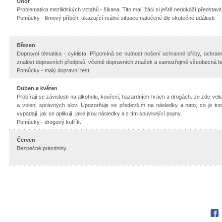
Únor
Problematika mezilidských vztahů - šikana. Tito malí žáci si ještě nedokáží představit
Pomůcky - filmový příběh, ukazující reálné situace natočené dle skutečné události.
Březen
Dopravní tématika - cyklista. Připomíná se nutnost nošení ochranné přilby, ochran
znalost dopravních předpisů, včetně dopravních značek a samozřejmě všeobecná b
Pomůcky - malý dopravní test.
Duben a květen
Probírají se závislosti na alkoholu, kouření, hazardních hrách a drogách. Je zde veli
a volení správných slov. Upozorňuje se především na následky a nato, co je tres
vypadají, jak se aplikují, jaké jsou následky a s tím související pojmy.
Pomůcky - drogový kufřík.
Červen
Bezpečné prázdniny.
Fac