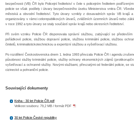
bezpečnosti (VB) ČR bylo Policejní ředitelství v čele s policejním ředitelem podřízen
policie se však podílely i útvary bezpečnostního úseku Ministerstva vnitra ČR. Všeo
městská a obvodní ředitelství. Tyto útvary vznikly z dosavadních správ VB krajů 
organizovány v rámci celorepublikových útvarů, zvláštních územních útvarů nebo základ
v roce 1992 a tyto útvary se staly součástí správ krajů nebo okresních ředitelství.
Při svém vzniku Policie ČR disponovala správní službou, zabývající se předevší
pořádkové policie, službou dopravní policie, službou kriminální policie, službou oc
činitelů, kriminalistickotechnickou a expertizní službou a vyšetřovací službou.
Po rozdělení Československa dnem 1. ledna 1993 převzala Policie ČR i agendu zrušené
působnost služby kriminální policie, služby ochrany ekonomických zájmů (protikorupční 
vyšetřovací a ochranné služby. Novými službami, převzatými od federální policie, se st
cizinecké a pohraniční policie.
Související dokumenty
Kniha - 30 let Policie ČR.pdf
Velikost souboru: 79,2 MB / formát PDF
30 let Policie České republiky