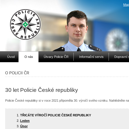
Map
Úvod
O nás
Útvary Policie ČR
Informační servis
Dopravní 
O POLICII ČR
30 let Policie České republiky
Policie České republiky si v roce 2021 připoměla 30. výročí svého vzniku. Nahlédněte na
TŘICÁTE VÝROČÍ POLICIE ČESKÉ REPUBLIKY
Leden
Únor