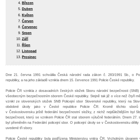
Březen
Duben
Květen
Červen
Červenec
Srpen
Září
Říjen
Listopad
Prosinec
Dne 21. června 1991 schválila Česká národní rada zákon č. 283/1991 Sb., o Pol
republiky, a na jeho základě vznikla dnem 15. července 1991 Policie České republiky.
Policie ČR vznikla z dosavadních českých složek Sboru národní bezpečnosti (SNB) 
všeobecným bezpečnostním sborem České republiky. Stejně tak již o více než čtyři m
vznikl ze slovenských složek SNB Policejní sbor Slovenské republiky, který na Slov
obdobné úkoly jako v České republice Policie ČR. Kromě těchto sborů 
v Československu ještě federální bezpečnostní složky, z nichž nejdůležitějším byl S
bezpečnosti, který se vznikem Policie ČR stal sborem výlučně federálním. Dnem 27. 
byl přeměněn na Federální policejní sbor. O policejní úkoly se v Československu dělil
uvedené tři sbory.
Policie České republiky byla podřízena Ministerstvu vnitra ČR. Vrcholným útvarem v