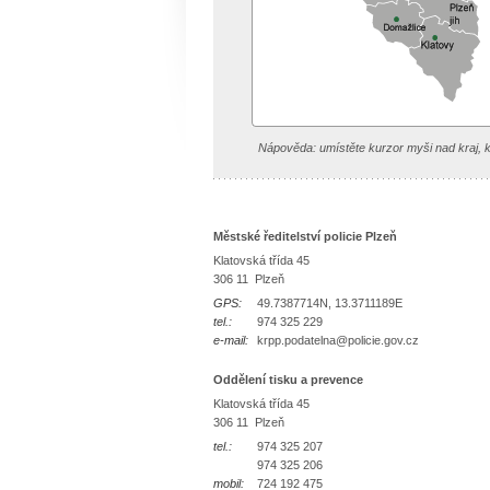
Nápověda: umístěte kurzor myši nad kraj, k
Městské ředitelství policie Plzeň
Klatovská třída 45
306 11 Plzeň
GPS:
49.7387714N, 13.3711189E
tel.:
974 325 229
e-mail:
krpp.podatelna@policie.gov.cz
Oddělení tisku a prevence
Klatovská třída 45
306 11 Plzeň
tel.:
974 325 207
974 325 206
mobil:
724 192 475