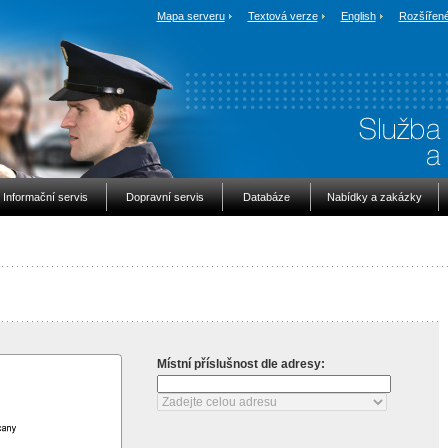
Mapa serveru
Textová verze
English
Rozšířené
Informační servis
Dopravní servis
Databáze
Nabídky a zakázky
Místní příslušnost dle adresy: