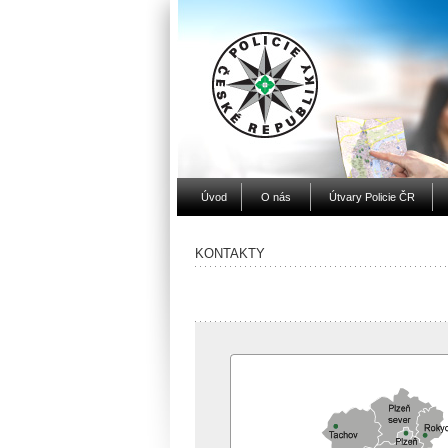
Úvod
O nás
Útvary Policie ČR
KONTAKTY