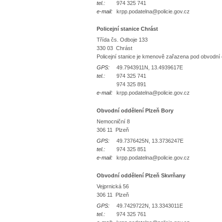
tel.:
974 325 741
e-mail:
krpp.podatelna@policie.gov.cz
Policejní stanice Chrást
Třída čs. Odboje 133
330 03 Chrást
Policejní stanice je kmenově zařazena pod obvodní 
GPS:
49.7943911N, 13.4939617E
tel.:
974 325 741
974 325 891
e-mail:
krpp.podatelna@policie.gov.cz
Obvodní oddělení Plzeň Bory
Nemocniční 8
306 11 Plzeň
GPS:
49.7376425N, 13.3736247E
tel.:
974 325 851
e-mail:
krpp.podatelna@policie.gov.cz
Obvodní oddělení Plzeň Skvrňany
Vejprnická 56
306 11 Plzeň
GPS:
49.7429722N, 13.3343011E
tel.:
974 325 761