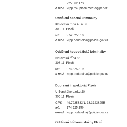
725 562 173
e-mail:
krpp.tisk.plzen.mesto@pcr.cz
Oddělení obecné kriminality
Klatovská třída 45 a 56
306 11 Plzeň
tel.:
974 325 319
e-mail:
krpp.podatelna@policie.gov.cz
Oddělení hospodářské kriminality
Klatovská třída 56
306 11 Plzeň
tel.:
974 325 319
e-mail:
krpp.podatelna@policie.gov.cz
Dopravní inspektorát Plzeň
U Borského parku 20
306 11 Plzeň
GPS:
49.7225333N, 13.3723825E
tel.:
974 325 256
e-mail:
krpp.podatelna@policie.gov.cz
Oddělení hlídkové služby Plzeň