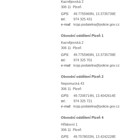
Kaznějovská 2
306 11 Plzeň
GPS:
49.7755969N, 13.3735739E
tel.:
974 325 431
e-mail:
krpp.podatelna@policie.gov.cz
Obvodní oddělení Plzeň 1
Kaznějovská 2
306 11 Plzeň
GPS:
49.7755969N, 13.3735739E
tel.:
974 325 701
e-mail:
krpp.podatelna@policie.gov.cz
Obvodní oddělení Plzeň 2
Nepomucká 43
306 11 Plzeň
GPS:
49.7206714N, 13.4042614E
tel.:
974 325 721
e-mail:
krpp.podatelna@policie.gov.cz
Obvodní oddělení Plzeň 4
Hřbitovní 1
306 11 Plzeň
GPS:
49.7578033N, 13.4242228E