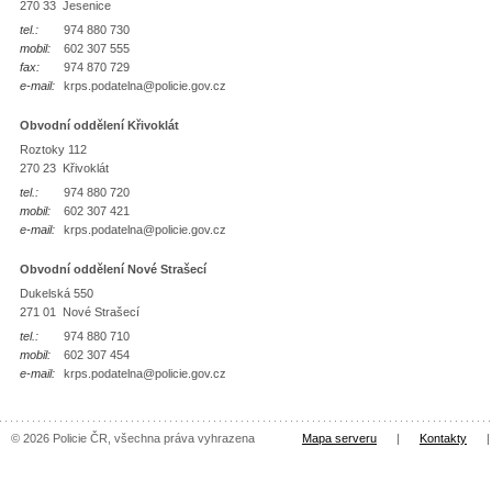
270 33 Jesenice
tel.:
974 880 730
mobil:
602 307 555
fax:
974 870 729
e-mail:
krps.podatelna@policie.gov.cz
Obvodní oddělení Křivoklát
Roztoky 112
270 23 Křivoklát
tel.:
974 880 720
mobil:
602 307 421
e-mail:
krps.podatelna@policie.gov.cz
Obvodní oddělení Nové Strašecí
Dukelská 550
271 01 Nové Strašecí
tel.:
974 880 710
mobil:
602 307 454
e-mail:
krps.podatelna@policie.gov.cz
© 2026 Policie ČR, všechna práva vyhrazena
Mapa serveru
|
Kontakty