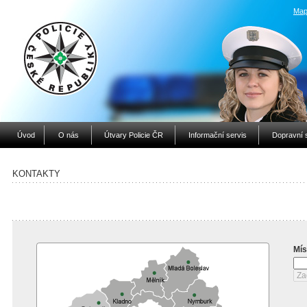
Map
Úvod
O nás
Útvary Policie ČR
Informační servis
Dopravní 
KONTAKTY
Mís