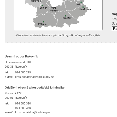
Naj
Kraj
Stř
Nápověda: umístěte kurzor myši nad kraj, kliknutím potvrďte výběr
Územní odbor Rakovník
Husovo náměstí 116
269 33 Rakovník
tel.:
974 880 229
e-mail:
krps.podatelna@policie.gov.cz
Oddělení obecné a hospodářské kriminality
Poštovní 177
269 01 Rakovník
tel.:
974 880 310
974 880 340
e-mail:
krps.podatelna@policie.gov.cz