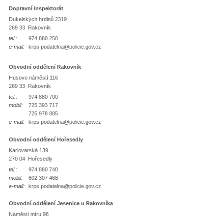
Dopravní inspektorát
Dukelských hrdinů 2319
269 33 Rakovník
tel.:
974 880 250
e-mail:
krps.podatelna@policie.gov.cz
Obvodní oddělení Rakovník
Husovo náměstí 116
269 33 Rakovník
tel.:
974 880 700
mobil:
725 393 717
725 978 885
e-mail:
krps.podatelna@policie.gov.cz
Obvodní oddělení Hořesedly
Karlovarská 139
270 04 Hořesedly
tel.:
974 880 740
mobil:
602 307 468
e-mail:
krps.podatelna@policie.gov.cz
Obvodní oddělení Jesenice u Rakovníka
Náměstí míru 98