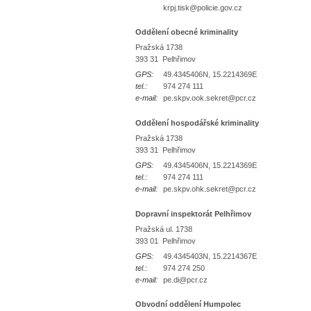
krpj.tisk@policie.gov.cz
Oddělení obecné kriminality
Pražská 1738
393 31 Pelhřimov
GPS:
49.4345406N, 15.2214369E
tel.:
974 274 111
e-mail:
pe.skpv.ook.sekret@pcr.cz
Oddělení hospodářské kriminality
Pražská 1738
393 31 Pelhřimov
GPS:
49.4345406N, 15.2214369E
tel.:
974 274 111
e-mail:
pe.skpv.ohk.sekret@pcr.cz
Dopravní inspektorát Pelhřimov
Pražská ul. 1738
393 01 Pelhřimov
GPS:
49.4345403N, 15.2214367E
tel.:
974 274 250
e-mail:
pe.di@pcr.cz
Obvodní oddělení Humpolec