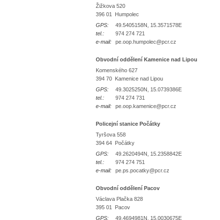
Žižkova 520
396 01 Humpolec
GPS:
49.5405158N, 15.3571578E
tel.:
974 274 721
e-mail:
pe.oop.humpolec@pcr.cz
Obvodní oddělení Kamenice nad Lipou
Komenského 627
394 70 Kamenice nad Lipou
GPS:
49.3025250N, 15.0739386E
tel.:
974 274 731
e-mail:
pe.oop.kamenice@pcr.cz
Policejní stanice Počátky
Tyršova 558
394 64 Počátky
GPS:
49.2620494N, 15.2358842E
tel.:
974 274 751
e-mail:
pe.ps.pocatky@pcr.cz
Obvodní oddělení Pacov
Václava Plačka 828
395 01 Pacov
GPS:
49.4694981N, 15.0030675E