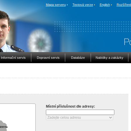
Mapa serveru
Textová verze
English
Rozšířené
Informační servis
Dopravní servis
Databáze
Nabídky a zakázky
Místní příslušnost dle adresy: