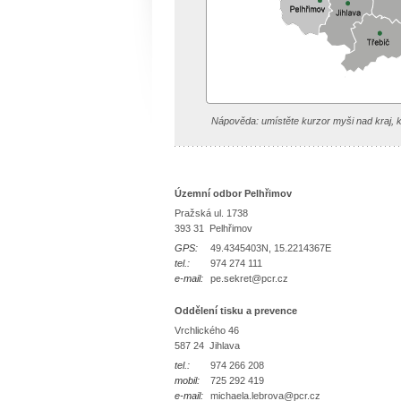
Nápověda: umístěte kurzor myši nad kraj, k
Územní odbor Pelhřimov
Pražská ul. 1738
393 31 Pelhřimov
GPS:
49.4345403N, 15.2214367E
tel.:
974 274 111
e-mail:
pe.sekret@pcr.cz
Oddělení tisku a prevence
Vrchlického 46
587 24 Jihlava
tel.:
974 266 208
mobil:
725 292 419
e-mail:
michaela.lebrova@pcr.cz