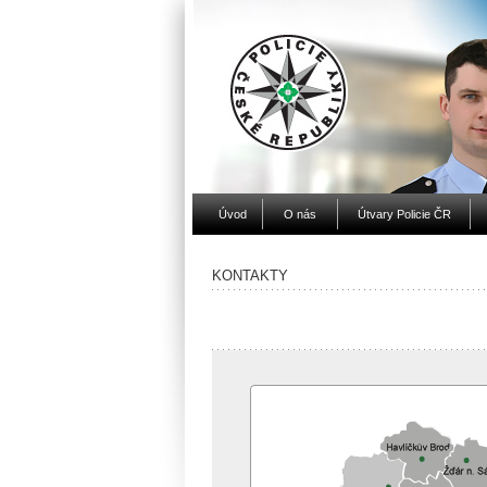
Úvod
O nás
Útvary Policie ČR
KONTAKTY