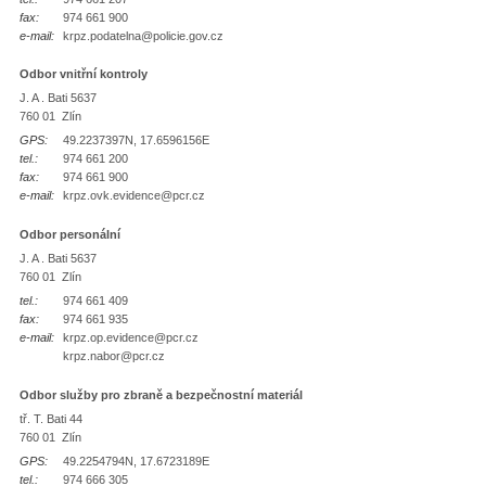
fax:
974 661 900
e-mail:
krpz.podatelna@policie.gov.cz
Odbor vnitřní kontroly
J. A . Bati 5637
760 01 Zlín
GPS:
49.2237397N, 17.6596156E
tel.:
974 661 200
fax:
974 661 900
e-mail:
krpz.ovk.evidence@pcr.cz
Odbor personální
J. A . Bati 5637
760 01 Zlín
tel.:
974 661 409
fax:
974 661 935
e-mail:
krpz.op.evidence@pcr.cz
krpz.nabor@pcr.cz
Odbor služby pro zbraně a bezpečnostní materiál
tř. T. Bati 44
760 01 Zlín
GPS:
49.2254794N, 17.6723189E
tel.:
974 666 305