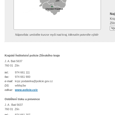
Naj
Kraj
Zlí
Nápověda: umístěte kurzor myši nad kraj, kliknutím potvrďte výběr
Krajské ředitelství policie Zlínského kraje
J. A. Bati 5637
760 01 Zlín
tel.:
974 661 111
fax:
974 661 900
e-mail:
krpz.podatelna@policie.gov.cz
DS:
w6thp3w
odkaz:
www.policie.cz/z
Oddělení tisku a prevence
J. A . Bati 5637
760 01 Zlín
tel.:
974 661 207