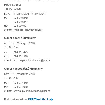
Hlásenka 1516
755 01 Vsetín
GPS:
49.3386836N, 17.9928572E
tel.:
974 680 840
974 680 841
fax:
974 680 927
e-mail:
krpz.ocp.opa.vs@pcr.cz
Odbor obecné kriminality
nám. T. G. Masaryka 3218
760 01 Zlín
tel.:
974 661 449
fax:
974 661 910
e-mail:
krpz.skpv.ook.evidence@pcr.cz
Odbor hospodářské kriminality
nám. T. G. Masaryka 3218
760 01 Zlín
tel.:
974 662 449
fax:
974 661 910
e-mail:
krpz.skpv.ohk.evidence@pcr.cz
Podrobné kontakty -
KŘP Zlínského kraje