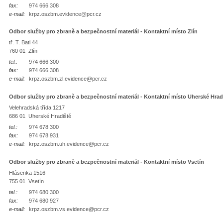
fax:
974 666 308
e-mail:
krpz.oszbm.evidence@pcr.cz
Odbor služby pro zbraně a bezpečnostní materiál - Kontaktní místo Zlín
tř. T. Bati 44
760 01 Zlín
tel.:
974 666 300
fax:
974 666 308
e-mail:
krpz.oszbm.zl.evidence@pcr.cz
Odbor služby pro zbraně a bezpečnostní materiál - Kontaktní místo Uherské Hrad
Velehradská třída 1217
686 01 Uherské Hradiště
tel.:
974 678 300
fax:
974 678 931
e-mail:
krpz.oszbm.uh.evidence@pcr.cz
Odbor služby pro zbraně a bezpečnostní materiál - Kontaktní místo Vsetín
Hlásenka 1516
755 01 Vsetín
tel.:
974 680 300
fax:
974 680 927
e-mail:
krpz.oszbm.vs.evidence@pcr.cz