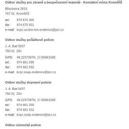
Odbor služby pro zbraně a bezpečnostní materiál - Kontaktní místo Kroměříž
Březinova 2819
767 01 Kroměříž
tel.:
974 675 300
fax:
974 675 931
e-mail:
krpz.oszbm.km.evidence@pcr.cz
Odbor služby pořádkové policie
J. A. Bati 5637
760 01 Zlín
GPS:
49.2237397N, 17.6596156E
tel.:
974 661 299
fax:
974 661 932
e-mail:
krpz.ospp.evidence@pcr.cz
Odbor služby dopravní policie
J. A. Bati 5637
760 01 Zlín
GPS:
49.2237397N, 17.6596156E
tel.:
974 661 259
fax:
974 661 932
e-mail:
krpz.osdp.evidence@pcr.cz
Odbor cizinecké policie