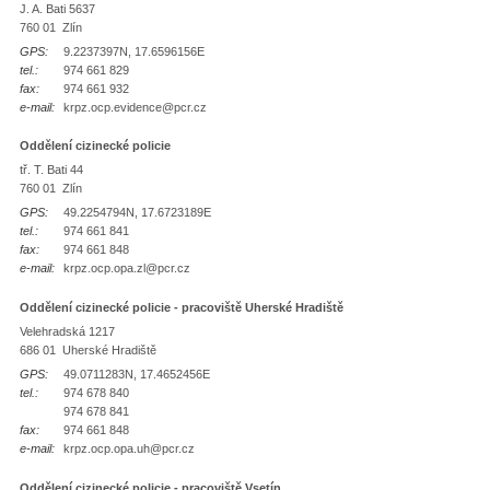
J. A. Bati 5637
760 01 Zlín
GPS:
9.2237397N, 17.6596156E
tel.:
974 661 829
fax:
974 661 932
e-mail:
krpz.ocp.evidence@pcr.cz
Oddělení cizinecké policie
tř. T. Bati 44
760 01 Zlín
GPS:
49.2254794N, 17.6723189E
tel.:
974 661 841
fax:
974 661 848
e-mail:
krpz.ocp.opa.zl@pcr.cz
Oddělení cizinecké policie - pracoviště Uherské Hradiště
Velehradská 1217
686 01 Uherské Hradiště
GPS:
49.0711283N, 17.4652456E
tel.:
974 678 840
974 678 841
fax:
974 661 848
e-mail:
krpz.ocp.opa.uh@pcr.cz
Oddělení cizinecké policie - pracoviště Vsetín