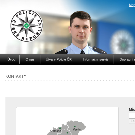
Map
Úvod
O nás
Útvary Policie ČR
Informační servis
Dopravní 
KONTAKTY
Mís