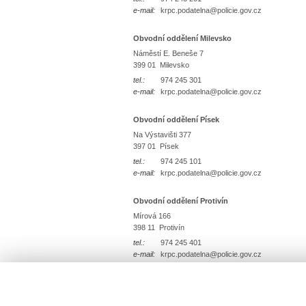
e-mail:
krpc.podatelna@policie.gov.cz
Obvodní oddělení Milevsko
Náměstí E. Beneše 7
399 01 Milevsko
tel.:
974 245 301
e-mail:
krpc.podatelna@policie.gov.cz
Obvodní oddělení Písek
Na Výstavišti 377
397 01 Písek
tel.:
974 245 101
e-mail:
krpc.podatelna@policie.gov.cz
Obvodní oddělení Protivín
Mírová 166
398 11 Protivín
tel.:
974 245 401
e-mail:
krpc.podatelna@policie.gov.cz
Obvodní oddělení Zvíkovské Podhradí
Zvíkovské Podhradí 30