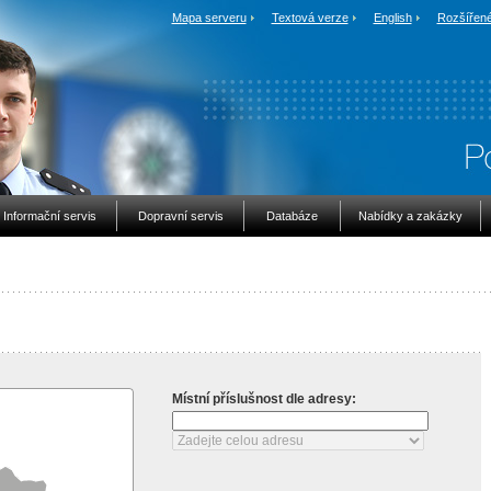
Mapa serveru
Textová verze
English
Rozšířené
Informační servis
Dopravní servis
Databáze
Nabídky a zakázky
Místní příslušnost dle adresy: