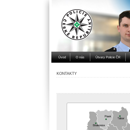
Úvod
O nás
Útvary Policie ČR
KONTAKTY