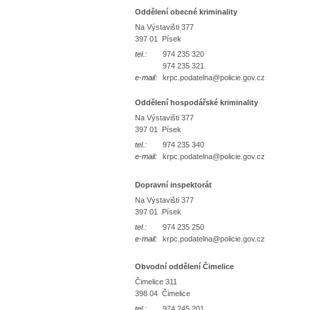
Oddělení obecné kriminality
Na Výstavišti 377
397 01 Písek
tel.:
974 235 320
974 235 321
e-mail:
krpc.podatelna@policie.gov.cz
Oddělení hospodářské kriminality
Na Výstavišti 377
397 01 Písek
tel.:
974 235 340
e-mail:
krpc.podatelna@policie.gov.cz
Dopravní inspektorát
Na Výstavišti 377
397 01 Písek
tel.:
974 235 250
e-mail:
krpc.podatelna@policie.gov.cz
Obvodní oddělení Čimelice
Čimelice 311
398 04 Čimelice
tel.:
974 245 201