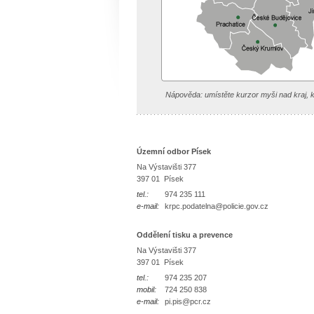
Nápověda: umístěte kurzor myši nad kraj, k
Územní odbor Písek
Na Výstavišti 377
397 01 Písek
tel.:
974 235 111
e-mail:
krpc.podatelna@policie.gov.cz
Oddělení tisku a prevence
Na Výstavišti 377
397 01 Písek
tel.:
974 235 207
mobil:
724 250 838
e-mail:
pi.pis@pcr.cz